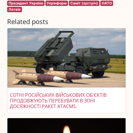
Президент України
Укрінформ
Саміт (зустріч)
НАТО
Латвія
Related posts
СОТНІ РОСІЙСЬКИХ ВІЙСЬКОВИХ ОБ'ЄКТІВ
ПРОДОВЖУЮТЬ ПЕРЕБУВАТИ В ЗОНІ
ДОСЯЖНОСТІ РАКЕТ ATACMS.