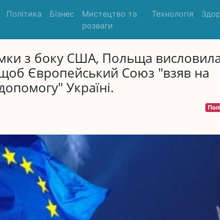
Політика
Бізнес
Мистецтво та
Технологія
Здор
розваги
имки з боку США, Польща висловил
, щоб Європейський Союз "взяв на
 допомогу" Україні.
Пол