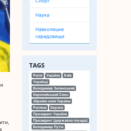
Спорт
Наука
Навколишнє
середовище
TAGS
Росія
Україна
Київ
Українці
ги
Володимир Зеленський
Європейський Союз
Збройні сили України
Росіяни
Європа
Президент України
Президент (державна посада)
ити,
Володимир Путін
а