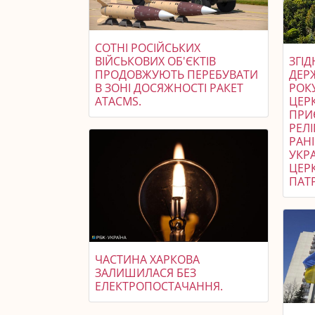
СОТНІ РОСІЙСЬКИХ
ВІЙСЬКОВИХ ОБ'ЄКТІВ
ЗГІ
ПРОДОВЖУЮТЬ ПЕРЕБУВАТИ
ДЕР
В ЗОНІ ДОСЯЖНОСТІ РАКЕТ
РОК
ATACMS.
ЦЕРК
ПРИ
РЕЛІ
РАН
УКР
ЦЕР
ПАТР
ЧАСТИНА ХАРКОВА
ЗАЛИШИЛАСЯ БЕЗ
ЕЛЕКТРОПОСТАЧАННЯ.