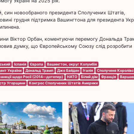
огу Україні на 2025 рік.
 син новообраного президента Сполучених Штатів,
ловині грудня підтримка Вашингтона для президента Укр
ипинена.
рщини Віктор Орбан, коментуючи перемогу Дональда Тра
ловив думку, що Європейському Союзу слід розробити
ський
Іспанія
Європа
Вашингтон, округ Колумбія
ент України
Дональд Трамп
Джо Байден
Італія
Сполучене Королівс
санкції щодо Росії (2014—дотепер)
НАТО
Білий дім
Франція
Варшав
істр Угорщини
Конгрес Сполучених Штатів Америки