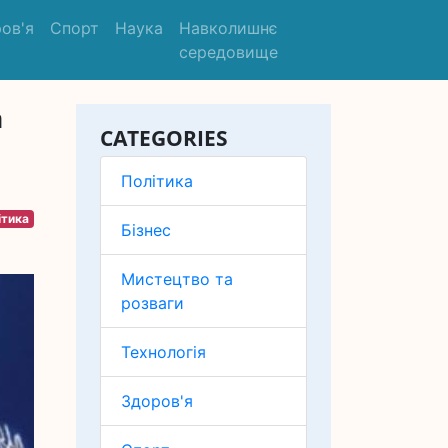
ов'я
Спорт
Наука
Навколишнє
середовище
а
CATEGORIES
Політика
ітика
Бізнес
Мистецтво та
розваги
Технологія
Здоров'я