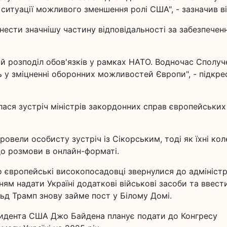
 ситуації можливого зменшення ролі США", - зазначив ві
нести значнішу частину відповідальності за забезпечен
й розподіл обов'язків у рамках НАТО. Водночас Сполуч
 у зміцненні оборонних можливостей Європи", - підкре
улася зустріч міністрів закордонних справ європейських
провели особисту зустріч із Сікорським, тоді як їхні кол
 до розмови в онлайн-форматі.
о європейські високопосадовці звернулися до адміністр
м надати Україні додаткові військові засоби та ввест
альд Трамп знову займе пост у Білому Домі.
езидента США Джо Байдена планує подати до Конгресу