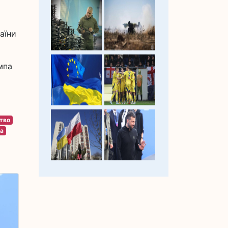
аїни
мпа
тво
а