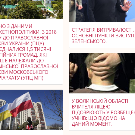
ДНО З ДАНИМИ
СТРАТЕГІЯ ВИТРИВАЛОСТІ.
ЖЕТНОПОЛІТИКИ, З 2018
ОСНОВНІ ПУНКТИ ВИСТУП
У ДО ПРАВОСЛАВНОЇ
ЗЕЛЕНСЬКОГО.
ВИ УКРАЇНИ (ПЦУ)
ЄДНАЛИСЯ 1,5 ТИСЯЧІ
ГІЙНИХ ГРОМАД, ЯКІ
ІШЕ НАЛЕЖАЛИ ДО
АЇНСЬКОЇ ПРАВОСЛАВНОЇ
КВИ МОСКОВСЬКОГО
ІАРХАТУ (УПЦ МП).
У ВОЛИНСЬКІЙ ОБЛАСТІ
ВЧИТЕЛЯ ЛІЦЕЮ
ПІДОЗРЮЮТЬ У РОЗБЕЩЕ
УЧНІВ: ЩО ВІДОМО НА
ДАНИЙ МОМЕНТ.