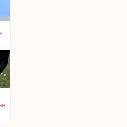
У
ННІ