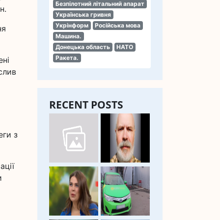
Безпілотний літальний апарат
н.
Українська гривня
Укрінформ
Російська мова
ня
Машина.
Донецька область
НАТО
Ракета.
ені
слив
RECENT POSTS
еги з
ації
и