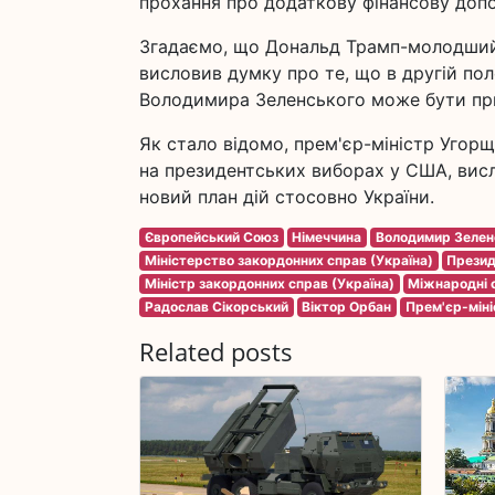
прохання про додаткову фінансову допом
Згадаємо, що Дональд Трамп-молодший,
висловив думку про те, що в другій по
Володимира Зеленського може бути пр
Як стало відомо, прем'єр-міністр Уго
на президентських виборах у США, вис
новий план дій стосовно України.
Європейський Союз
Німеччина
Володимир Зелен
Міністерство закордонних справ (Україна)
Презид
Міністр закордонних справ (Україна)
Міжнародні 
Радослав Сікорський
Віктор Орбан
Прем'єр-мін
Related posts