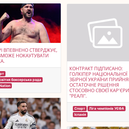
І ВПЕВНЕНО СТВЕРДЖУЄ,
ЗМОЖЕ НОКАУТУВАТИ
А.
КОНТРАКТ ПІДПИСАНО:
ГОЛКІПЕР НАЦІОНАЛЬНОЇ
рт
ЗБІРНОЇ УКРАЇНИ ПРИЙНЯ
світня боксерська рада
ОСТАТОЧНЕ РІШЕННЯ
Nation
СТОСОВНО СВОЄЇ КАР'ЄРИ
"РЕАЛІ".
Спорт
Ліга чемпіонів УЄФА
Іспанія