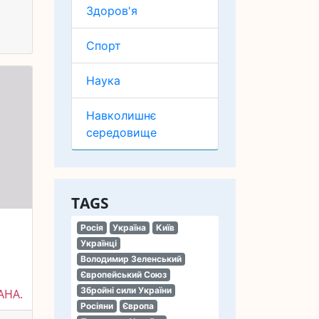
Здоров'я
Спорт
Наука
Навколишнє
середовище
TAGS
Росія
Україна
Київ
Українці
Володимир Зеленський
Європейський Союз
Збройні сили України
АНА.
Росіяни
Європа