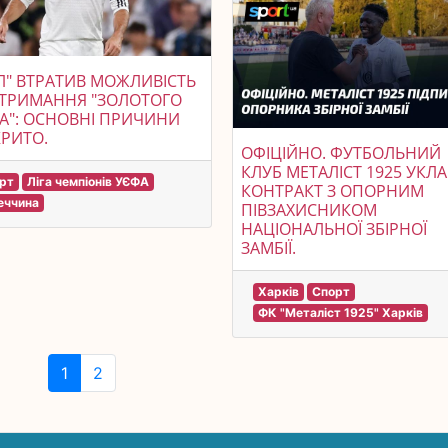
Л" ВТРАТИВ МОЖЛИВІСТЬ
ОТРИМАННЯ "ЗОЛОТОГО
А": ОСНОВНІ ПРИЧИНИ
РИТО.
ОФІЦІЙНО. ФУТБОЛЬНИЙ
КЛУБ МЕТАЛІСТ 1925 УКЛ
рт
Ліга чемпіонів УЄФА
КОНТРАКТ З ОПОРНИМ
еччина
ПІВЗАХИСНИКОМ
НАЦІОНАЛЬНОЇ ЗБІРНОЇ
ЗАМБІЇ.
Харків
Спорт
ФК "Металіст 1925" Харків
1
2