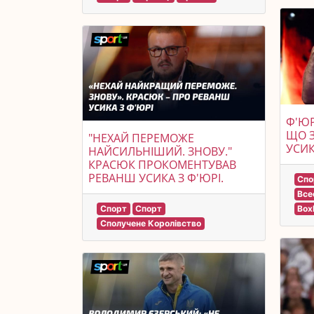
Ф'ЮР
ЩО 
"НЕХАЙ ПЕРЕМОЖЕ
УСИК
НАЙСИЛЬНІШИЙ. ЗНОВУ."
КРАСЮК ПРОКОМЕНТУВАВ
РЕВАНШ УСИКА З Ф'ЮРІ.
Спо
Все
Box
Спорт
Спорт
Сполучене Королівство