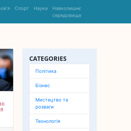
ов'я
Спорт
Наука
Навколишнє
середовище
CATEGORIES
Політика
Бізнес
Мистецтво та
НІ
розваги
НЯ
Технологія