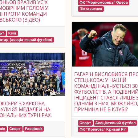
ЗНЬОВ ВРАЗИВ УСІХ
ФК "Чорноморець" Одеса
МОВІРНИМ ГОЛОМ У
Півзахисник
ЧІ ПРОТИ КОМАНДИ
ВСЬКОГО (ВІДЕО)
рт
Київ
отар (асоціативний футбол)
ГАГАРІН ВИСЛОВИВСЯ ПР
СТЕЦЬКОВА: У НАШІЙ
КОМАНДІ НАЛІЧУЄТЬСЯ 30
ФУТБОЛІСТІВ, А ПОДІБНИ
ІНЦИДЕНТ СТАВСЯ ЛИШЕ 
ОДНИМ З НИХ. МОЖЛИВО
ОКСЕРИ З ХАРКОВА
ПРИЧИНА НЕ В КЛУБІ?
УЛИ 85 МЕДАЛЕЙ НА
ОНАЛЬНИХ ТУРНІРАХ.
Спорт
Асоціативний футбол
ків
Спорт
Facebook
ФК "Кривбас" Кривий Ріг