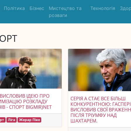
Політика
Бізнес
Мистецтво та
Технологія
Здор
розваги
ОРТ
 ВИСЛОВИВ ІДЕЮ ПРО
СЕРІЯ А СТАЄ ВСЕ БІЛЬШ
ИМІЗАЦІЮ РОЗКЛАДУ
КОНКУРЕНТНОЮ: ГАСПЕРІ
ІВ - СПОРТ BIGMIR)NET
ВИСЛОВИВ СВОЇ ВРАЖЕН
ПІСЛЯ ТРІУМФУ НАД
рт
Ліга
Жерар Піке
ШАХТАРЕМ.