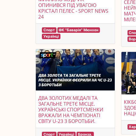
СЕЛЕ
ОПИНИВСЯ ПІД УВАГОЮ
НЕЙ
КРІСТАЛ ПЕЛЕС - SPORT NEWS
МАТ
24
МІЛЕ
Спорт
ФК "Баварія" Мюнхен
Спо
Українці
Вор
ДВА ЗОЛОТИХ МЕДАЛІ ТА
КІКБ
ЗАГАЛЬНЕ ТРЕТЄ МІСЦЕ.
ЗДОБ
УКРАЇНСЬКІ СПОРТСМЕНКИ
НАЦІ
ВРАЖАЛИ НА ЧЕМПІОНАТІ
СВІТУ U-23 З БОРОТЬБИ.
Хар
Спорт
Українці
Бронза.