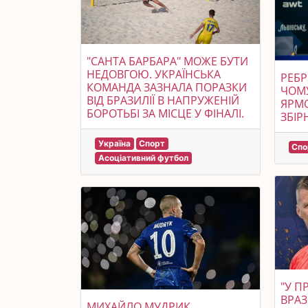
"САНТА БАРБАРА" МОЖЕ БУТИ
НЕДОВГОЮ. УКРАЇНСЬКА
РЕБР
КОМАНДА ЗАЗНАЛА ПОРАЗКИ
ЧОМ
ВІД БРАЗИЛІЇ В НАПРУЖЕНІЙ
ЯРМО
БОРОТЬБІ ЗА МІСЦЕ У ФІНАЛІ.
ЗБІР
Україна
Спорт
Спо
Асоціативний футбол
"У П
ВРАЗ
МИХАЙЛО МУДРИК