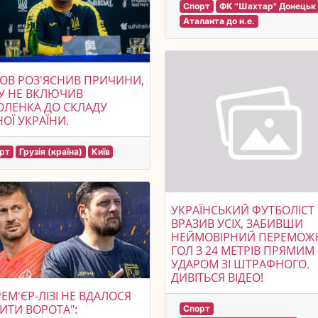
Спорт
ФК "Шахтар" Донецьк
Аталанта до н.е.
ОВ РОЗ'ЯСНИВ ПРИЧИНИ,
У НЕ ВКЛЮЧИВ
ЛЕНКА ДО СКЛАДУ
НОЇ УКРАЇНИ.
рт
Грузія (країна)
Київ
УКРАЇНСЬКИЙ ФУТБОЛІСТ
ВРАЗИВ УСІХ, ЗАБИВШИ
НЕЙМОВІРНИЙ ПЕРЕМОЖ
ГОЛ З 24 МЕТРІВ ПРЯМИМ
УДАРОМ ЗІ ШТРАФНОГО.
ДИВІТЬСЯ ВІДЕО!
РЕМ'ЄР-ЛІЗІ НЕ ВДАЛОСЯ
ИТИ ВОРОТА":
Спорт