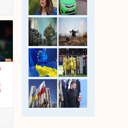
О
Й
З
,