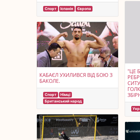
Спорт
Іспанія
Європа
"ЦЕ 
КАБАЄЛ УХИЛИВСЯ ВІД БОЮ З
РЕБ
БАКОЛЕ.
СИТ
ГОЛК
ЗБІР
Спорт
Німці
Британський народ
Укр