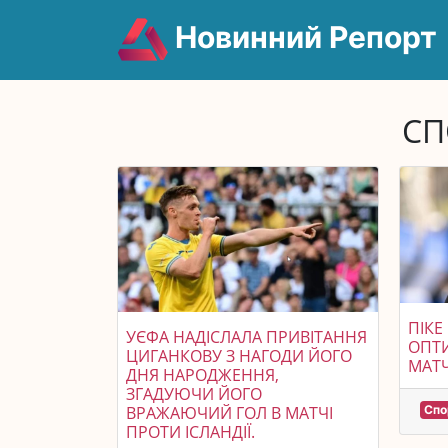
Новинний Репорт
СП
ПІКЕ
УЄФА НАДІСЛАЛА ПРИВІТАННЯ
ОПТ
ЦИГАНКОВУ З НАГОДИ ЙОГО
МАТЧ
ДНЯ НАРОДЖЕННЯ,
ЗГАДУЮЧИ ЙОГО
ВРАЖАЮЧИЙ ГОЛ В МАТЧІ
Спо
ПРОТИ ІСЛАНДІЇ.