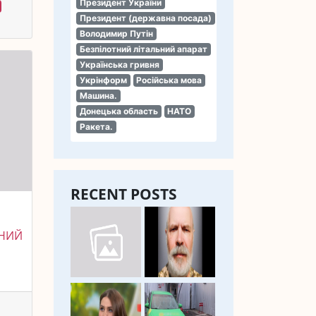
Президент України
Президент (державна посада)
Володимир Путін
Безпілотний літальний апарат
Українська гривня
Укрінформ
Російська мова
Машина.
Донецька область
НАТО
Ракета.
RECENT POSTS
НИЙ