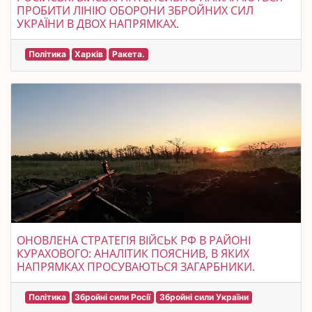
ПРОБИТИ ЛІНІЮ ОБОРОНИ ЗБРОЙНИХ СИЛ
УКРАЇНИ В ДВОХ НАПРЯМКАХ.
Політика
Харків
Ракета.
ОНОВЛЕНА СТРАТЕГІЯ ВІЙСЬК РФ В РАЙОНІ
КУРАХОВОГО: АНАЛІТИК ПОЯСНИВ, В ЯКИХ
НАПРЯМКАХ ПРОСУВАЮТЬСЯ ЗАГАРБНИКИ.
Політика
Збройні сили Росії
Збройні сили України