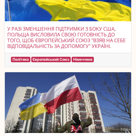
У РАЗІ ЗМЕНШЕННЯ ПІДТРИМКИ З БОКУ США,
ПОЛЬЩА ВИСЛОВИЛА СВОЮ ГОТОВНІСТЬ ДО
ТОГО, ЩОБ ЄВРОПЕЙСЬКИЙ СОЮЗ "ВЗЯВ НА СЕБЕ
ВІДПОВІДАЛЬНІСТЬ ЗА ДОПОМОГУ" УКРАЇНІ.
Політика
Європейський Союз
Німеччина