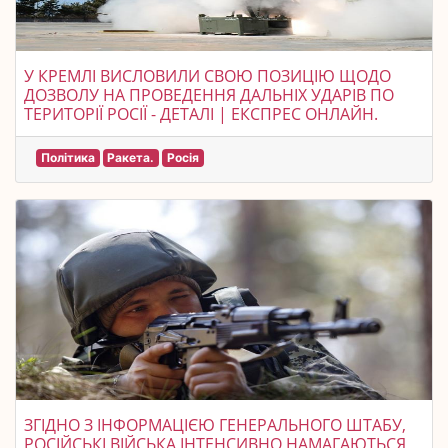
У КРЕМЛІ ВИСЛОВИЛИ СВОЮ ПОЗИЦІЮ ЩОДО
ДОЗВОЛУ НА ПРОВЕДЕННЯ ДАЛЬНІХ УДАРІВ ПО
ТЕРИТОРІЇ РОСІЇ - ДЕТАЛІ | ЕКСПРЕС ОНЛАЙН.
Політика
Ракета.
Росія
ЗГІДНО З ІНФОРМАЦІЄЮ ГЕНЕРАЛЬНОГО ШТАБУ,
РОСІЙСЬКІ ВІЙСЬКА ІНТЕНСИВНО НАМАГАЮТЬСЯ