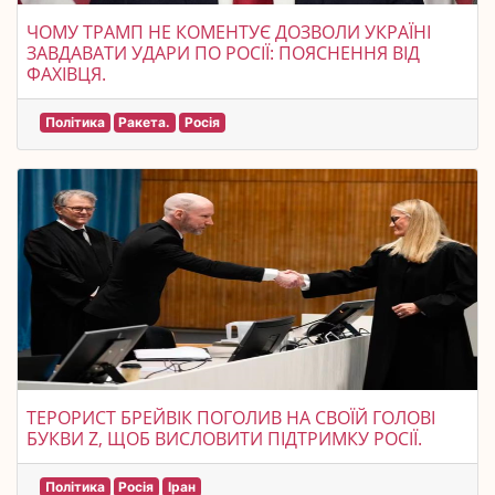
ЧОМУ ТРАМП НЕ КОМЕНТУЄ ДОЗВОЛИ УКРАЇНІ
ЗАВДАВАТИ УДАРИ ПО РОСІЇ: ПОЯСНЕННЯ ВІД
ФАХІВЦЯ.
Політика
Ракета.
Росія
ТЕРОРИСТ БРЕЙВІК ПОГОЛИВ НА СВОЇЙ ГОЛОВІ
БУКВИ Z, ЩОБ ВИСЛОВИТИ ПІДТРИМКУ РОСІЇ.
Політика
Росія
Іран