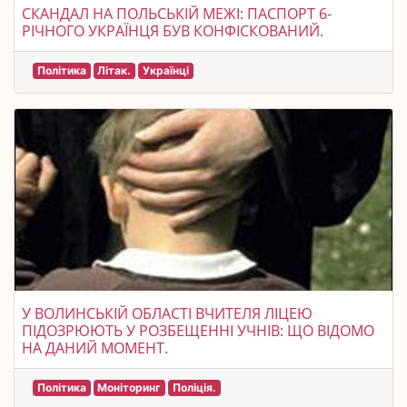
СКАНДАЛ НА ПОЛЬСЬКІЙ МЕЖІ: ПАСПОРТ 6-
РІЧНОГО УКРАЇНЦЯ БУВ КОНФІСКОВАНИЙ.
Політика
Літак.
Українці
У ВОЛИНСЬКІЙ ОБЛАСТІ ВЧИТЕЛЯ ЛІЦЕЮ
ПІДОЗРЮЮТЬ У РОЗБЕЩЕННІ УЧНІВ: ЩО ВІДОМО
НА ДАНИЙ МОМЕНТ.
Політика
Моніторинг
Поліція.