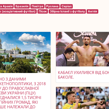
а Аравія
Бразилія
Повітря
Руслана
Серіал
р (асоціативний футбол)
Пісок
Збірна Іспанії з футболу
Англія
КАБАЄЛ УХИЛИВСЯ ВІД БО
БАКОЛЕ.
ДНО З ДАНИМИ
ЖЕТНОПОЛІТИКИ, З 2018
У ДО ПРАВОСЛАВНОЇ
ВИ УКРАЇНИ (ПЦУ)
ЄДНАЛИСЯ 1,5 ТИСЯЧІ
ГІЙНИХ ГРОМАД, ЯКІ
ІШЕ НАЛЕЖАЛИ ДО