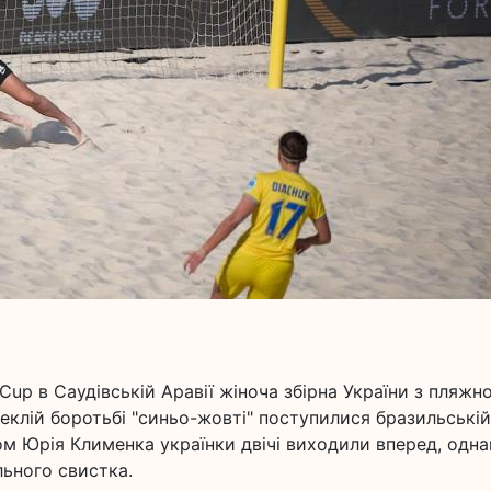
Cup в Саудівській Аравії жіноча збірна України з пляжн
пеклій боротьбі "синьо-жовті" поступилися бразильській
ом Юрія Клименка українки двічі виходили вперед, одна
льного свистка.