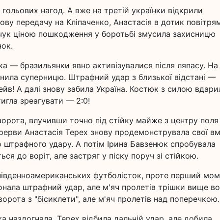
 гольових нагод. А вже на третій українки відкрили
ову передачу на Кліпаченко, Анастасія в дотик повітря
ячук ціною пошкодження у боротьбі змусила захисницю
нок.
ка — бразильянки явно активізувалися після ляпасу. На
нила суперницю. Штрафний удар з близької відстані —
йв! А далі знову забила Україна. Костюк з силою вдари
игла зреагувати — 2:0!
ворота, влучивши точно під стійку майже з центру поля
ерерви Анастасія Терех знову продемонструвала свої вм
 штрафного удару. А потім Ірина Бавзенюк спробувала
ься до воріт, але застряг у піску поруч зі стійкою.
 південноамериканських футболісток, проте перший мом
онала штрафний удар, але м'яч пролетів трішки вище во
орота з "бісиклети", але м'яч пролетів над поперечкою.
ка наздогнала. Терех відбила дальній удар, але добила