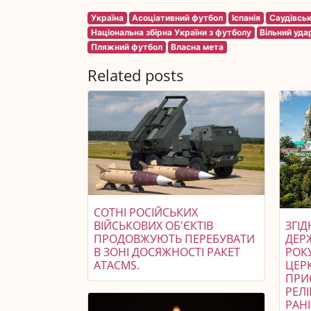
Україна
Асоціативний футбол
Іспанія
Саудівськ
Національна збірна України з футболу
Вільний уда
Пляжний футбол
Власна мета
Related posts
СОТНІ РОСІЙСЬКИХ
ВІЙСЬКОВИХ ОБ'ЄКТІВ
ЗГІ
ПРОДОВЖУЮТЬ ПЕРЕБУВАТИ
ДЕР
В ЗОНІ ДОСЯЖНОСТІ РАКЕТ
РОК
ATACMS.
ЦЕРК
ПРИ
РЕЛІ
РАН