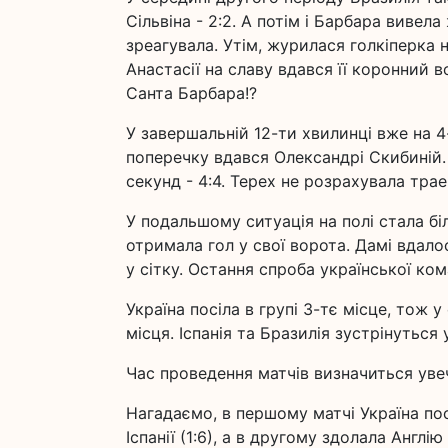
Сільвіна - 2:2. А потім і Барбара вивел
зреагувала. Утім, журилася голкіперка н
Анастасії на славу вдався її коронний в
Санта Барбара!?
У завершальній 12-ти хвилинці вже на 4
поперечку вдався Олександрі Скибиній. 
секунд - 4:4. Терех не розрахувала трае
У подальшому ситуація на полі стала бі
отримала гол у свої ворота. Дамі вдалос
у сітку. Остання спроба української кома
Україна посіла в групі 3-тє місце, тож у
місця. Іспанія та Бразилія зустрінуться у
Час проведення матчів визначиться увеч
Нагадаємо, в першому матчі Україна по
Іспанії (1:6), а в другому здолала Англію 