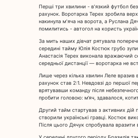
Перші три хвилини - в'язкий футбол без
рахунок. Воротарка Терех зробила верх
накинула м'яча на ворота, а Руслана Д
помилитись - автогол на користь украї
За мить наших дівчат рятувала попереч
середині тайму Юлія Костюк грубо зупи
Анастасія Терех виконала вражаючий се
середньої дистанції — воротарка не вст
Лише через кілька хвилин Леле вразив 
рахунок став 2:1. Невдовзі до першої п
врятувавши команду після небезпечного
пробити головою: м’яч, здавалося, котит
Другий тайм стартував з активних дій
створили українські гравці. Костюк вик
Після цього Дячук спробувала вразити в
У середині другого періоду Бразилія та