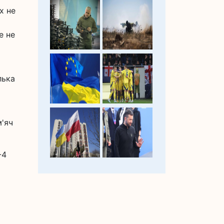
х не
е не
лька
м'яч
-4