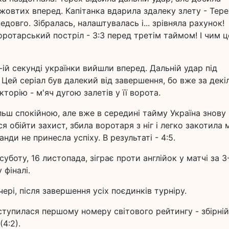
а жовтих вперед. Капітанка вдарила здалеку злету - Тере
едовго. Зібралась, налаштувалась і... зрівняла рахунок!
оротарський постріл - 3:3 перед третім таймом! І чим ц
-ій секунді українки вийшли вперед. Дальній удар під
Цей серіал був далекий від завершення, бо вже за декі
кторію - м'яч дугою залетів у її ворота.
льш спокійною, але вже в середині тайму Україна знову
я обійти захист, збила воротаря з ніг і легко закотила 
нди не принесла успіху. В результаті - 4:5.
 суботу, 16 листопада, зіграє проти англійок у матчі за 3
 фіналі.
ері, після завершення усіх поєдинків турніру.
ступилася першому номеру світового рейтингу - збірній
(4:2).