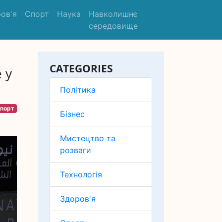
ов'я
Спорт
Наука
Навколишнє
середовище
CATEGORIES
 у
Політика
порт
Бізнес
Мистецтво та
розваги
Технологія
Здоров'я