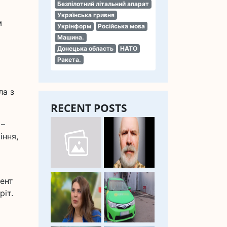
Безпілотний літальний апарат
Українська гривня
м
Укрінформ
Російська мова
Машина.
Донецька область
НАТО
Ракета.
ла з
RECENT POSTS
 –
іння,
ент
ріт.