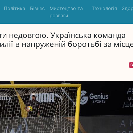
Політика
Бізнес
Мистецтво та
Технологія
Здор
розваги
ти недовгою. Українська команда
илії в напруженій боротьбі за місце
С