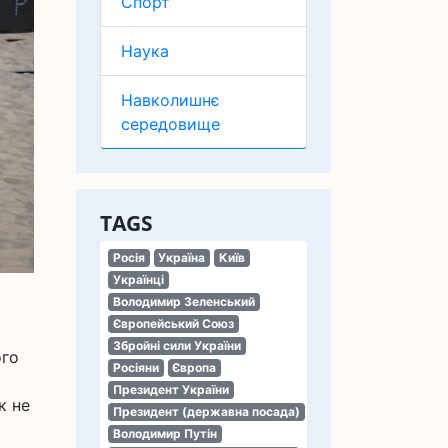
Спорт
Наука
Навколишнє
середовище
TAGS
Росія
Україна
Київ
Українці
Володимир Зеленський
Європейський Союз
Збройні сили України
ого
Росіяни
Європа
Президент України
к не
Президент (державна посада)
Володимир Путін