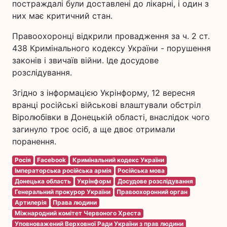
постраждалі були доставлені до лікарні, і один з
них має критичний стан.
Правоохоронці відкрили провадження за ч. 2 ст.
438 Кримінального кодексу України - порушення
законів і звичаїв війни. Іде досудове
розслідування.
Згідно з інформацією Укрінформу, 12 вересня
вранці російські військові влаштували обстріл
Віролюбівки в Донецькій області, внаслідок чого
загинуло троє осіб, а ще двоє отримали
поранення.
Росія
Facebook
Кримінальний кодекс України
Імператорська російська армія
Російська мова
Донецька область
Укрінформ
Досудове розслідування
Генеральний прокурор України
Правоохоронний орган
Артилерія
Права людини
Міжнародний комітет Червоного Хреста
Уповноважений Верховної Ради України з прав людини