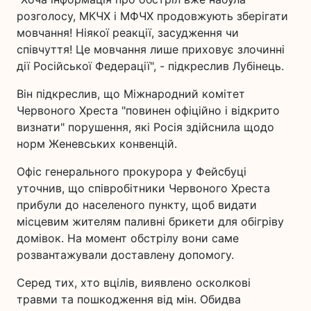
розголосу, МКЧХ і МФЧХ продовжують зберігати
мовчання! Ніякої реакції, засудження чи
співчуття! Це мовчання лише приховує злочинні
дії Російської Федерації", - підкреслив Лубінець.
Він підкреслив, що Міжнародний комітет
Червоного Хреста "повинен офіційно і відкрито
визнати" порушення, які Росія здійснила щодо
норм Женевських конвенцій.
Офіс генерального прокурора у Фейсбуці
уточнив, що співробітники Червоного Хреста
прибули до населеного пункту, щоб видати
місцевим жителям паливні брикети для обігріву
домівок. На момент обстрілу вони саме
розвантажували доставлену допомогу.
Серед тих, хто вцілів, виявлено осколкові
травми та пошкодження від мін. Обидва