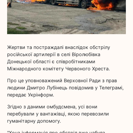
Жертви та постраждалі внаслідок обстрілу
російської артилерії в селі Віролюбівка
Донецької області є співробітниками
Міжнародного комітету Червоного Хреста.
Про це уповноважений Верховної Ради з прав
людини Дмитро Лубінець повідомив у Телеграмі,
передає Укрінформ.
Згідно з даними омбудсмена, усі вони
перебували у вантажівці, якою перевозили
гуманітарну допомогу.
"Хоча інформація про обстріл вже набула