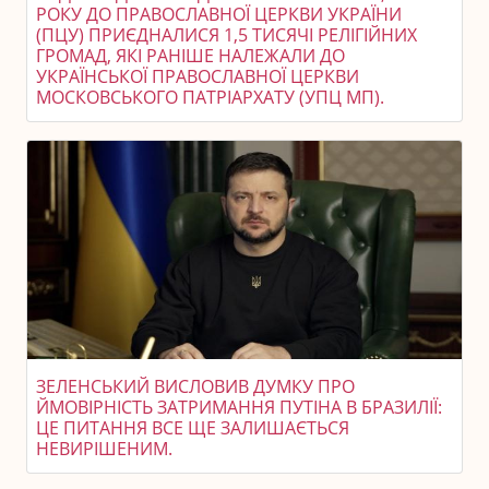
РОКУ ДО ПРАВОСЛАВНОЇ ЦЕРКВИ УКРАЇНИ
(ПЦУ) ПРИЄДНАЛИСЯ 1,5 ТИСЯЧІ РЕЛІГІЙНИХ
ГРОМАД, ЯКІ РАНІШЕ НАЛЕЖАЛИ ДО
УКРАЇНСЬКОЇ ПРАВОСЛАВНОЇ ЦЕРКВИ
МОСКОВСЬКОГО ПАТРІАРХАТУ (УПЦ МП).
ЗЕЛЕНСЬКИЙ ВИСЛОВИВ ДУМКУ ПРО
ЙМОВІРНІСТЬ ЗАТРИМАННЯ ПУТІНА В БРАЗИЛІЇ:
ЦЕ ПИТАННЯ ВСЕ ЩЕ ЗАЛИШАЄТЬСЯ
НЕВИРІШЕНИМ.