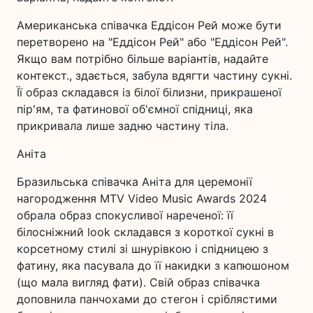
Американська співачка Еддісон Рей може бути
перетворено на "Еддісон Рей" або "Еддісон Рей".
Якщо вам потрібно більше варіантів, надайте
контекст., здається, забула вдягти частину сукні.
Її образ складався із білої білизни, прикрашеної
пір'ям, та фатинової об'ємної спідниці, яка
прикривала лише задню частину тіла.
Аніта
Бразильська співачка Аніта для церемонії
нагородження MTV Video Music Awards 2024
обрала образ спокусливої нареченої: її
білосніжний look складався з короткої сукні в
корсетному стилі зі шнурівкою і спідницею з
фатину, яка пасувала до її накидки з капюшоном
(що мала вигляд фати). Свій образ співачка
доповнила панчохами до стегон і сріблястими