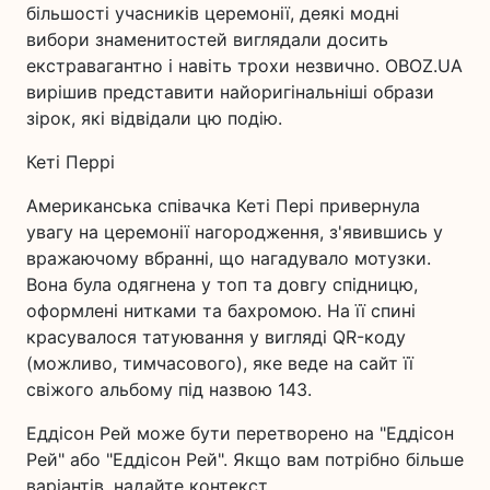
більшості учасників церемонії, деякі модні
вибори знаменитостей виглядали досить
екстравагантно і навіть трохи незвично. OBOZ.UA
вирішив представити найоригінальніші образи
зірок, які відвідали цю подію.
Кеті Перрі
Американська співачка Кеті Пері привернула
увагу на церемонії нагородження, з'явившись у
вражаючому вбранні, що нагадувало мотузки.
Вона була одягнена у топ та довгу спідницю,
оформлені нитками та бахромою. На її спині
красувалося татуювання у вигляді QR-коду
(можливо, тимчасового), яке веде на сайт її
свіжого альбому під назвою 143.
Еддісон Рей може бути перетворено на "Еддісон
Рей" або "Еддісон Рей". Якщо вам потрібно більше
варіантів, надайте контекст.