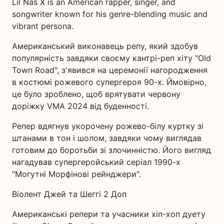
Lil Nas X is an American rapper, singer, and
songwriter known for his genre-blending music and
vibrant persona.
Американський виконавець репу, який здобув
популярність завдяки своєму кантрі-реп хіту "Old
Town Road", з'явився на церемонії нагородження
в костюмі рожевого супергероя 90-х. Ймовірно,
це було зроблено, щоб врятувати червону
доріжку VMA 2024 від буденності.
Репер вдягнув укорочену рожево-білу куртку зі
штанами в тон і шолом, завдяки чому виглядав
готовим до боротьби зі злочинністю. Його вигляд
нагадував супергеройський серіал 1990-х
"Могутні Морфінові рейнджери".
Віолент Джей та Шеггі 2 Доп
Американські репери та учасники хіп-хоп дуету