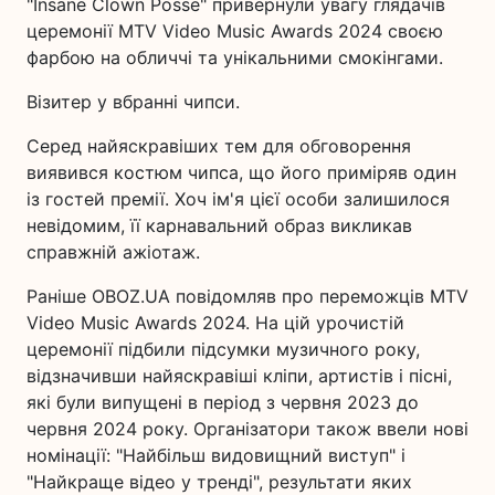
"Insane Clown Posse" привернули увагу глядачів
церемонії MTV Video Music Awards 2024 своєю
фарбою на обличчі та унікальними смокінгами.
Візитер у вбранні чипси.
Серед найяскравіших тем для обговорення
виявився костюм чипса, що його приміряв один
із гостей премії. Хоч ім'я цієї особи залишилося
невідомим, її карнавальний образ викликав
справжній ажіотаж.
Раніше OBOZ.UA повідомляв про переможців MTV
Video Music Awards 2024. На цій урочистій
церемонії підбили підсумки музичного року,
відзначивши найяскравіші кліпи, артистів і пісні,
які були випущені в період з червня 2023 до
червня 2024 року. Організатори також ввели нові
номінації: "Найбільш видовищний виступ" і
"Найкраще відео у тренді", результати яких