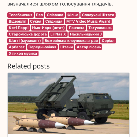
визначалися шляхом голосування глядачів.
Телебачення
Реп
Співачка
Фільм
Сполучені Штати
Відеокліп
Сукня
Спідниця
MTV Video Music Award
Кеті Перрі
Нью-Йорк (штат)
Панчоха
Татуювання.
Староміська дорога
Lil Nas X
Насильницький J
Шаггі (музикант)
Божевільна клоунська зграя
Серіал
Арбалет
Середньовіччя
Штани
Автор пісень
Хіп-хоп музика
Related posts