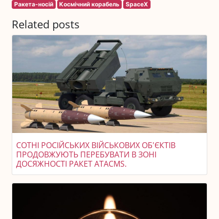
Ракета-носій
Космічний корабель
SpaceX
Related posts
СОТНІ РОСІЙСЬКИХ ВІЙСЬКОВИХ ОБ'ЄКТІВ
ПРОДОВЖУЮТЬ ПЕРЕБУВАТИ В ЗОНІ
ДОСЯЖНОСТІ РАКЕТ ATACMS.