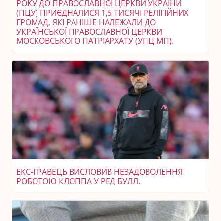
РОКУ ДО ПРАВОСЛАВНОЇ ЦЕРКВИ УКРАЇНИ
(ПЦУ) ПРИЄДНАЛИСЯ 1,5 ТИСЯЧІ РЕЛІГІЙНИХ
ГРОМАД, ЯКІ РАНІШЕ НАЛЕЖАЛИ ДО
УКРАЇНСЬКОЇ ПРАВОСЛАВНОЇ ЦЕРКВИ
МОСКОВСЬКОГО ПАТРІАРХАТУ (УПЦ МП).
ЕКС-ГРАВЕЦЬ ВИСЛОВИВ НЕЗАДОВОЛЕННЯ
РОБОТОЮ КЛОППА У РЕД БУЛЛ.