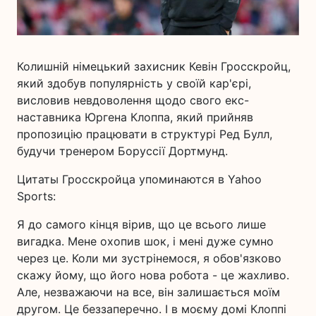
Колишній німецький захисник Кевін Гросскройц,
який здобув популярність у своїй кар'єрі,
висловив невдоволення щодо свого екс-
наставника Юргена Клоппа, який прийняв
пропозицію працювати в структурі Ред Булл,
будучи тренером Боруссії Дортмунд.
Цитаты Гросскройца упоминаются в Yahoo
Sports:
Я до самого кінця вірив, що це всього лише
вигадка. Мене охопив шок, і мені дуже сумно
через це. Коли ми зустрінемося, я обов'язково
скажу йому, що його нова робота - це жахливо.
Але, незважаючи на все, він залишається моїм
другом. Це беззаперечно. І в моєму домі Клоппі