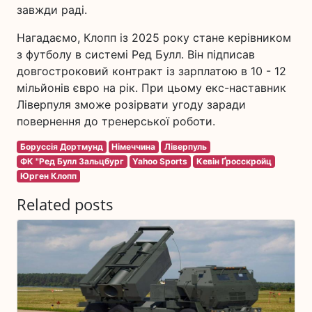
завжди раді.
Нагадаємо, Клопп із 2025 року стане керівником
з футболу в системі Ред Булл. Він підписав
довгостроковий контракт із зарплатою в 10 - 12
мільйонів євро на рік. При цьому екс-наставник
Ліверпуля зможе розірвати угоду заради
повернення до тренерської роботи.
Боруссія Дортмунд
Німеччина
Ліверпуль
ФК "Ред Булл Зальцбург
Yahoo Sports
Кевін Ґросскройц
Юрген Клопп
Related posts