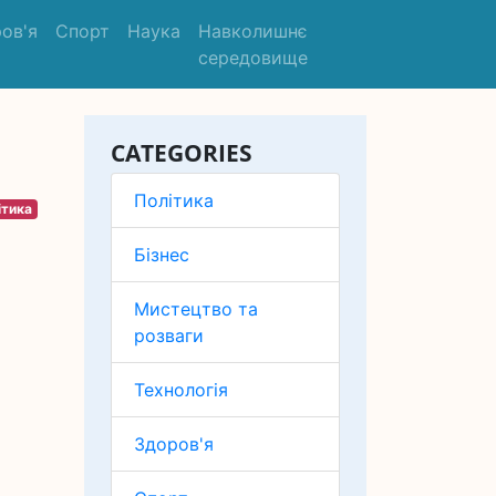
ов'я
Спорт
Наука
Навколишнє
середовище
CATEGORIES
Політика
ітика
Бізнес
Мистецтво та
розваги
Технологія
Здоров'я