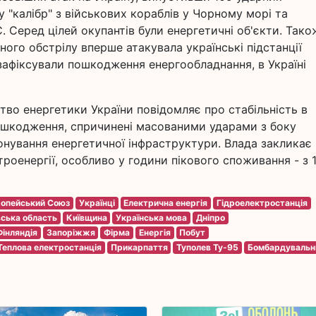
у "калібр" з військових кораблів у Чорному морі та
 Серед цілей окупантів були енергетичні об'єкти. Тако
ного обстрілу вперше атакувала українські підстанції
зафіксували пошкодження енергообладнання, в Україні
ство енергетики України повідомляє про стабільність в
 ушкодження, спричинені масованими ударами з боку
онування енергетичної інфраструктури. Влада закликає
оенергії, особливо у години пікового споживання - з 
опейський Союз
Українці
Електрична енергія
Гідроелектростанція
вська область
Київщина
Українська мова
Дніпро
Фінляндія
Запоріжжя
Фірма
Енергія
Побут
Теплова електростанція
Прикарпаття
Туполев Ту-95
Бомбардувальн