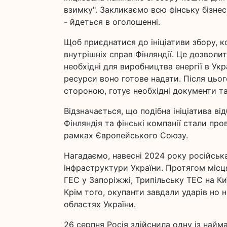
взимку". Закликаємо всю фінську бізнес-
- йдеться в оголошенні.
Щоб приєднатися до ініціативи збору, к
внутрішніх справ Фінляндії. Це дозволит
необхідні для виробництва енергії в Укр
ресурси воно готове надати. Після цьо
стороною, готує необхідні документи т
Відзначається, що подібна ініціатива ві
Фінляндія та фінські компанії стали п
рамках Європейського Союзу.
Нагадаємо, навесні 2024 року російська
інфраструктури України. Протягом місця
ГЕС у Запоріжжі, Трипільську ТЕС на К
Крім того, окупанти завдали ударів но ни
областях України.
26 серпня Росія здійснила одну із найм