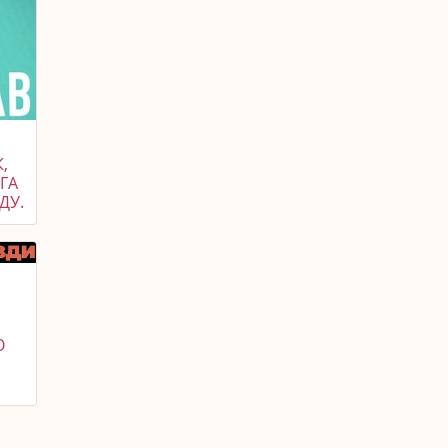
,
УГА
ДУ.
О