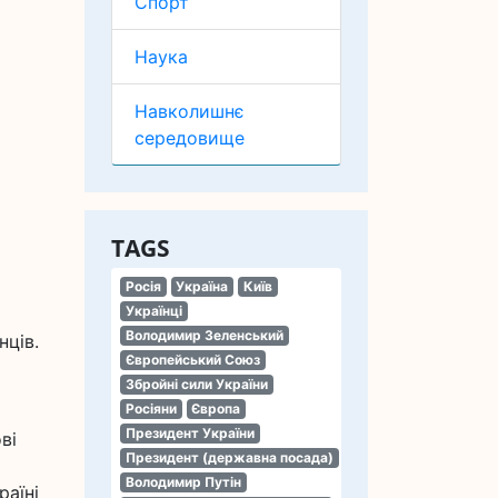
Спорт
Наука
Навколишнє
середовище
TAGS
Росія
Україна
Київ
Українці
Володимир Зеленський
нців.
Європейський Союз
Збройні сили України
Росіяни
Європа
Президент України
ві
Президент (державна посада)
Володимир Путін
раїні