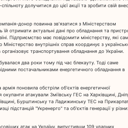
спільноту долучитися до цієї акції та зробити свій внес
омпанія-донор повинна зв'язатися з Міністерством
ь їй отримати актуальні дані про обладнання та пристро
аїні. Підприємство має повідомити міністерству, які са
го Міністерство внутрішніх справ координує з українсь
а організовує транспортування обладнання до України.
дбувалася два роки тому під час блекауту. Тоді саме
ровідними постачальниками енергетичного обладнання в
 армія поновила обстріли об'єктів енергетичної
 окупанти атакували Зміївську ГЕС на Харківщині, Дні
иївщині, Бурштинську та Ладижинську ТЕС на Прикарпат
зці підстанцій "Укренерго" та об'єктів генерації у різни
асовіших атак на Україну, випустивши 109 ударних