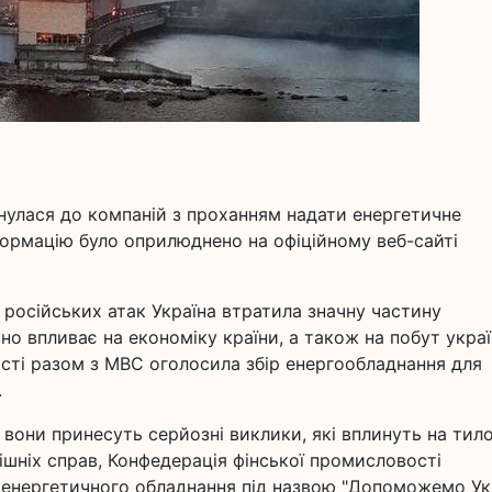
нулася до компаній з проханням надати енергетичне
формацію було оприлюднено на офіційному веб-сайті
 російських атак Україна втратила значну частину
но впливає на економіку країни, а також на побут украї
сті разом з МВС оголосила збір енергообладнання для
.
і вони принесуть серйозні виклики, які вплинуть на тило
рішніх справ, Конфедерація фінської промисловості
я енергетичного обладнання під назвою "Допоможемо Ук