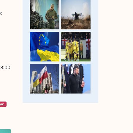
ж
18:00
ик.