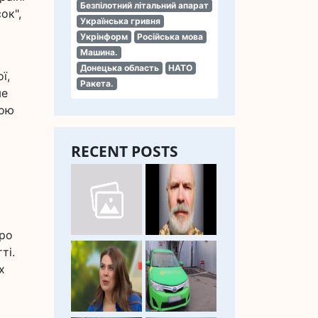
Безпілотний літальний апарат
ок",
Українська гривня
Укрінформ
Російська мова
Машина.
Донецька область
НАТО
ї,
Ракета.
ме
кою
RECENT POSTS
про
ті.
х