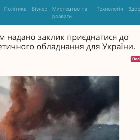
Політика
Бізнес
Мистецтво та
Технологія
Здор
розваги
ам надано заклик приєднатися до
гетичного обладнання для України.
Пол