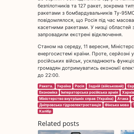
безпілотників та 127 ракет, зокрема тип
ракетами з бомбардувальників Ту-95МС.
повідомлялося, що Росія під час масова
касетними ракетами. У низці областей 
запровадили екстрені відключення.
Станом на середу, 11 вересня, Міністер
енергосистемі країни. Проте, серйозні
російських військ, ускладнюють функці
громадян дотримуватись економії електр
до 22:00.
Ракета.
Україна
Росія
Задній (військовий)
Євр
Економіка
Імператорська російська армія
Харкі
Міністерство внутрішніх справ (Україна)
Атака
Дніпровська гідроелектростанція
Фінська мова
Калібр
Related posts