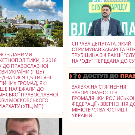
СПРАВА ДЕПУТАТА, ЯКИЙ
ОТРИМУВАВ ХАБАРІ ТА ВТІК
ДНО З ДАНИМИ
ТРУБІЦИНА З ФРАКЦІЇ "СЛ
ЖЕТНОПОЛІТИКИ, З 2018
НАРОДУ" ПЕРЕДАНА ДО СУ
У ДО ПРАВОСЛАВНОЇ
ВИ УКРАЇНИ (ПЦУ)
ЄДНАЛИСЯ 1,5 ТИСЯЧІ
ГІЙНИХ ГРОМАД, ЯКІ
ЗАЯВКА НА СТЯГНЕННЯ
ІШЕ НАЛЕЖАЛИ ДО
ЗАБОРГОВАНОСТІ З
АЇНСЬКОЇ ПРАВОСЛАВНОЇ
ГРОМАДЯНКИ РОСІЙСЬКОЇ
КВИ МОСКОВСЬКОГО
ФЕДЕРАЦІЇ - ЗВЕРНЕННЯ Д
ІАРХАТУ (УПЦ МП).
МІНІСТЕРСТВА ЮСТИЦІЇ
УКРАЇНИ.