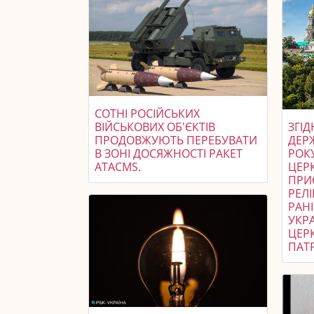
СОТНІ РОСІЙСЬКИХ
ВІЙСЬКОВИХ ОБ'ЄКТІВ
ЗГІ
ПРОДОВЖУЮТЬ ПЕРЕБУВАТИ
ДЕР
В ЗОНІ ДОСЯЖНОСТІ РАКЕТ
РОК
ATACMS.
ЦЕРК
ПРИ
РЕЛІ
РАН
УКР
ЦЕР
ПАТР