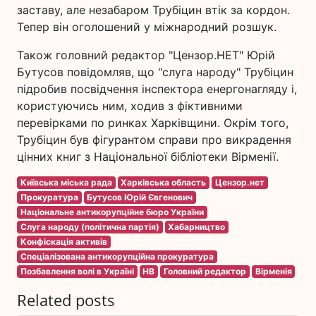
заставу, але незабаром Трубіцин втік за кордон.
Тепер він оголошений у міжнародний розшук.
Також головний редактор "Цензор.НЕТ" Юрій
Бутусов повідомляв, що "слуга народу" Трубіцин
підробив посвідчення інспектора енергонагляду і,
користуючись ним, ходив з фіктивними
перевірками по ринках Харківщини. Окрім того,
Трубіцин був фігурантом справи про викрадення
цінних книг з Національної бібліотеки Вірменії.
Київська міська рада
Харківська область
Цензор.нет
Прокуратура
Бутусов Юрій Євгенович
Національне антикорупційне бюро України
Слуга народу (політична партія)
Хабарництво
Конфіскація активів
Спеціалізована антикорупційна прокуратура
Позбавлення волі в Україні
НВ
Головний редактор
Вірменія
Related posts