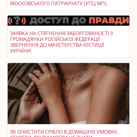
МОСКОВСЬКОГО ПАТРІАРХАТУ (УПЦ МП).
ЗАЯВКА НА СТЯГНЕННЯ ЗАБОРГОВАНОСТІ З
ГРОМАДЯНКИ РОСІЙСЬКОЇ ФЕДЕРАЦІЇ -
ЗВЕРНЕННЯ ДО МІНІСТЕРСТВА ЮСТИЦІЇ
УКРАЇНИ.
ЯК ОЧИСТИТИ СРІБЛО В ДОМАШНІХ УМОВАХ: