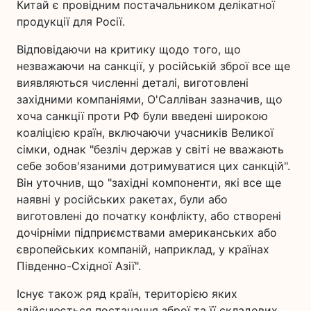
Китай є провідним постачальником делікатної
продукції для Росії.
Відповідаючи на критику щодо того, що
незважаючи на санкції, у російській зброї все ще
виявляються численні деталі, виготовлені
західними компаніями, О'Салліван зазначив, що
хоча санкції проти РФ були введені широкою
коаліцією країн, включаючи учасників Великої
сімки, однак "безліч держав у світі не вважають
себе зобов'язаними дотримуватися цих санкцій".
Він уточнив, що "західні компоненти, які все ще
наявні у російських ракетах, були або
виготовлені до початку конфлікту, або створені
дочірніми підприємствами американських або
європейських компаній, наприклад, у країнах
Південно-Східної Азії".
Існує також ряд країн, територією яких
здійснюється постачання зброї та її складових