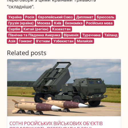
"складніше".
Україна
Росія
Європейський Союз
Дипломат
Брюссель
Грузія (країна)
Москва
Київ
Економіка
Російська мова
Сербія
Китай (регіон)
Казахстан
Північна та Південна Америка
Вірменія
Туреччина
Таїланд
Азія
Гонконг
В'єтнам
Узбекистан
Малайзія
Related posts
СОТНІ РОСІЙСЬКИХ ВІЙСЬКОВИХ ОБ'ЄКТІВ