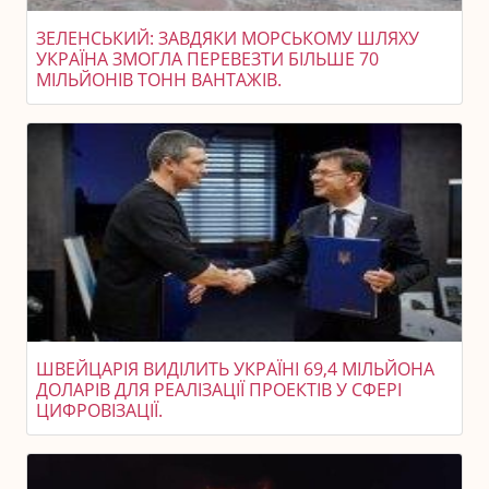
ЗЕЛЕНСЬКИЙ: ЗАВДЯКИ МОРСЬКОМУ ШЛЯХУ
УКРАЇНА ЗМОГЛА ПЕРЕВЕЗТИ БІЛЬШЕ 70
МІЛЬЙОНІВ ТОНН ВАНТАЖІВ.
ШВЕЙЦАРІЯ ВИДІЛИТЬ УКРАЇНІ 69,4 МІЛЬЙОНА
ДОЛАРІВ ДЛЯ РЕАЛІЗАЦІЇ ПРОЕКТІВ У СФЕРІ
ЦИФРОВІЗАЦІЇ.