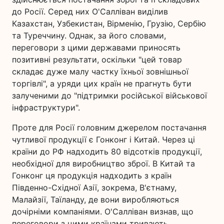
до Росії. Серед них О'Салліван виділив
Казахстан, Узбекистан, Вірменію, Грузію, Сербію
та Туреччину. Однак, за його словами,
переговори з цими державами приносять
позитивні результати, оскільки "цей товар
складає дуже малу частку їхньої зовнішньої
торгівлі", а уряди цих країн не прагнуть бути
залученими до "підтримки російської військової
інфраструктури".
Проте для Росії головним джерелом постачання
чутливої продукції є Гонконг і Китай. Через ці
країни до РФ надходить 80 відсотків продукції,
необхідної для виробництво зброї. В Китай та
Гонконг ця продукція надходить з країн
Південно-Східної Азії, зокрема, В'єтнаму,
Малайзії, Таїланду, де вони виробляються
дочірніми компаніями. О'Салліван визнав, що
переговори з цими країнами тривають