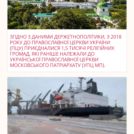
ЗГІДНО З ДАНИМИ ДЕРЖЕТНОПОЛІТИКИ, З 2018
РОКУ ДО ПРАВОСЛАВНОЇ ЦЕРКВИ УКРАЇНИ
(ПЦУ) ПРИЄДНАЛИСЯ 1,5 ТИСЯЧІ РЕЛІГІЙНИХ
ГРОМАД, ЯКІ РАНІШЕ НАЛЕЖАЛИ ДО
УКРАЇНСЬКОЇ ПРАВОСЛАВНОЇ ЦЕРКВИ
МОСКОВСЬКОГО ПАТРІАРХАТУ (УПЦ МП).