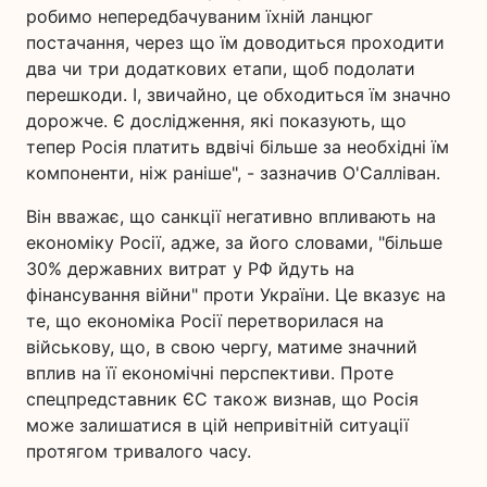
робимо непередбачуваним їхній ланцюг
постачання, через що їм доводиться проходити
два чи три додаткових етапи, щоб подолати
перешкоди. І, звичайно, це обходиться їм значно
дорожче. Є дослідження, які показують, що
тепер Росія платить вдвічі більше за необхідні їм
компоненти, ніж раніше", - зазначив О'Салліван.
Він вважає, що санкції негативно впливають на
економіку Росії, адже, за його словами, "більше
30% державних витрат у РФ йдуть на
фінансування війни" проти України. Це вказує на
те, що економіка Росії перетворилася на
військову, що, в свою чергу, матиме значний
вплив на її економічні перспективи. Проте
спецпредставник ЄС також визнав, що Росія
може залишатися в цій непривітній ситуації
протягом тривалого часу.