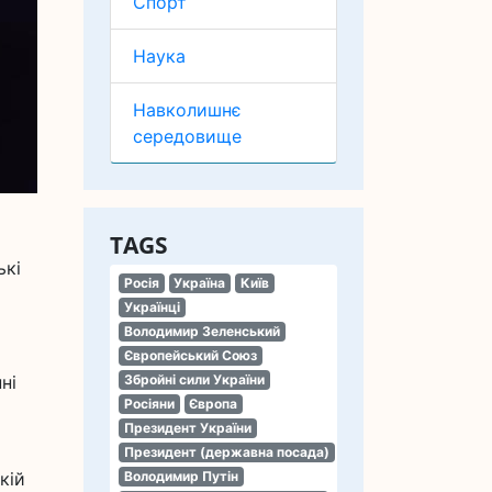
Спорт
Наука
Навколишнє
середовище
TAGS
ькі
Росія
Україна
Київ
Українці
Володимир Зеленський
Європейський Союз
ні
Збройні сили України
Росіяни
Європа
Президент України
Президент (державна посада)
кій
Володимир Путін