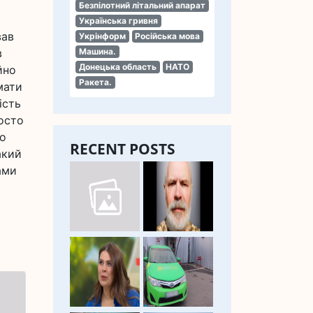
Безпілотний літальний апарат
Українська гривня
вав
Укрінформ
Російська мова
в
Машина.
Донецька область
НАТО
йно
Ракета.
мати
ість
росто
во
RECENT POSTS
акий
ами