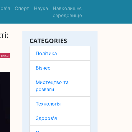
ов'я
Спорт
Наука
Навколишнє
середовище
ті:
CATEGORIES
Політика
ітика
Бізнес
Мистецтво та
розваги
Технологія
Здоров'я