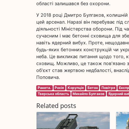
області залишався без охорони.
У 2018 році Дмитро Булгаков, колишній 
цей арсенал. Наразі він перебуває під с
діяльності Міністерства оборони. Під ч
сучасним і має бетонні сховища для збе
навіть ядерний вибух. Проте, нещодавно 
будь-яких бетонних конструкцій чи укри
неба. Це викликає питання щодо того, к
сховищ. Можливо, це також пов'язано 
об'єкт став жертвою недбалості, внаслі
Поповича.
Ракета.
Росія
Корупція
Бетон
Повітря
Експр
Тверська область
Михайло Булгаков
Ядерний ви
Related posts