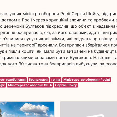
заступник міністра оборони Росії Сергія Шойгу, відкри
лідством в Росії через корупційні злочини та проблеми 
ас церемонії Булгаков підкреслив, що об'єкт є надзвича
рігання боєприпасів, які, за його словами, здатні витри
з'явилися супутникові знімки, які свідчать про відсутн
ттів на території арсеналу. Боєприпаси зберігалися п
уди пішли кошти, які мали бути витрачені на будівницт
з кримінальними справами проти Булгакова. На жаль, т
док чого 30 тисяч тонн боєприпасів вибухнули, за слов
ес-телебачення
Боєприпаси
тонна
Міністерство оборони (Росія)
бух
Міністерство оборони США
Сергій Шойгу