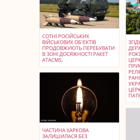
СОТНІ РОСІЙСЬКИХ
ВІЙСЬКОВИХ ОБ'ЄКТІВ
ЗГІ
ПРОДОВЖУЮТЬ ПЕРЕБУВАТИ
ДЕР
В ЗОНІ ДОСЯЖНОСТІ РАКЕТ
РОК
ATACMS.
ЦЕРК
ПРИ
РЕЛІ
РАН
УКР
ЦЕР
ПАТР
ЧАСТИНА ХАРКОВА
ЗАЛИШИЛАСЯ БЕЗ