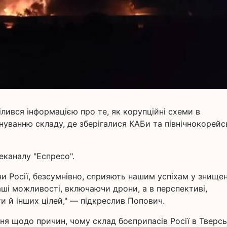
лився інформацією про те, як корупційні схеми в
нуванню складу, де зберігалися КАБи та північнокорейс
еканалу "Еспресо".
ни Росії, безсумнівно, сприяють нашим успіхам у знищен
наші можливості, включаючи дрони, а в перспективі,
и й інших цілей," — підкреслив Попович.
я щодо причин, чому склад боєприпасів Росії в Тверсь