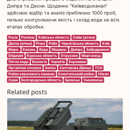
Дніпра та Десни. Щоденно "Київводоканал"
здійснює відбір та аналіз приблизно 1000 проб,
пильно контролюючи якість і склад води на всіх
етапах обробки.
Росія
Росіяни
Київська область
Сейм (річка)
Десна (річка)
Річка
Риба
Чернігівська область
Київ
Мора.
Кисень
Вода
Машина.
Дніпро
Забруднення
Епідемія
Курська область
Отруєння
Марганець
Питна вода
Екологія
Чернігів
Боромики
Органічна сполука
Залізо
Салтикова Дівиця
ТСН
Район коралового каменю
Конотопський район
Ніжин
Суми
Бєлгородська область
Брянськ
Смоленськ
Related posts