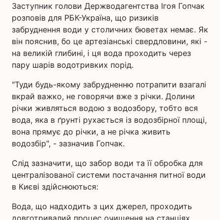
Заступник голови Держводагентства Ігоя Гопчак
розповів для РБК-Україна, що ризиків
забруднення води у столичних бюветах немає. Як
він пояснив, бо це артезіанські свердловини, які -
на великій глибині, і ця вода проходить через
пару шарів водотривких порід.
"Туди будь-якому забрудненню потрапити взагалі
вкрай важко, не говорячи вже з річки. Долини
річки живляться водою з водозбору, тобто вся
вода, яка в ґрунті рухається із водозбірної площі,
вона прямує до річки, а не річка живить
водозбір", - зазначив Гопчак.
Слід зазначити, що забор води та її обробка для
централізованої системи постачання питної води
в Києві здійснюються:
Вода, що надходить з цих джерел, проходить
довготривалий процес очищення на станціях