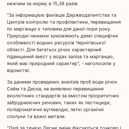
нижчим за норму в 15,38 разів.
"За інформацією фахівців Держводагентства та
Центрів контролю та профілактики, перевищення
по марганцю є типовим для даної пори року.
Природні чинники зумовлюють деякі специфічні
особливості водних ресурсів Чернігівської
області. Для багатьох річок характерний
підвищений вміст у водах заліза та марганцю,
який має природний характер", - наголосили у
відомстві.
За даними проведених аналізів проб води річок
Сейм та Десна, не виявлено перевищення
екологічних стандартів за вмістом пріоритетних
забруднюючих речовин, таких як пестициди,
поліароматичні вуглеводні, леткі органічні
сполуки та важкі метали.
"Далі за течією Десни зміни фіксуються точково і