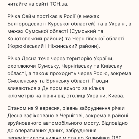
читайте на сайті ТСН.ua.
Річка Сейм протікає в Росії (в межах
Бєлгородської і Курської областей) та в Україні, в
межах Сумської області (Сумський та
Конотопський райони) та Чернігівської області
(Корюківський і Ніжинський райони).
Річка Десна тече через територію України,
охоплюючи Сумську, Чернігівську та Київську
області, а також проходить через Росію, зокрема
Смоленську та Брянську області. Її води
зливаються з Дніпром всього за кілька
кілометрів на північ від столиці України, Києва.
Станом на 9 вересня, рівень забруднення річки
Десна зафіксовано в Чернігові, зокрема в районі
зруйнованого автомобільного мосту. Відповідно
до оперативних даних, забруднення
перемістилося нижче міста до Количівки (180