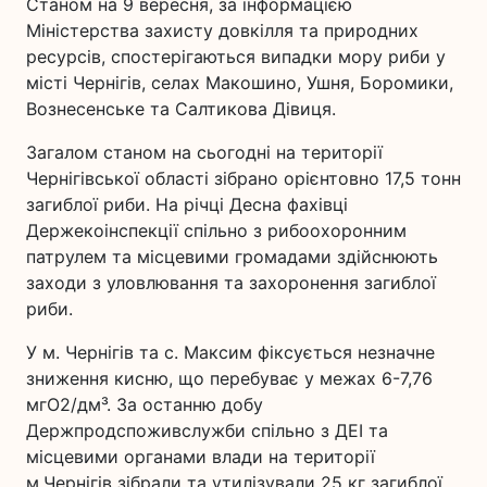
Станом на 9 вересня, за інформацією
Міністерства захисту довкілля та природних
ресурсів, спостерігаються випадки мору риби у
місті Чернігів, селах Макошино, Ушня, Боромики,
Вознесенське та Салтикова Дівиця.
Загалом станом на сьогодні на території
Чернігівської області зібрано орієнтовно 17,5 тонн
загиблої риби. На річці Десна фахівці
Держекоінспекції спільно з рибоохоронним
патрулем та місцевими громадами здійснюють
заходи з уловлювання та захоронення загиблої
риби.
У м. Чернігів та с. Максим фіксується незначне
зниження кисню, що перебуває у межах 6-7,76
мгО2/дм³. За останню добу
Держпродспоживслужби спільно з ДЕІ та
місцевими органами влади на території
м.Чернігів зібрали та утилізували 25 кг загиблої