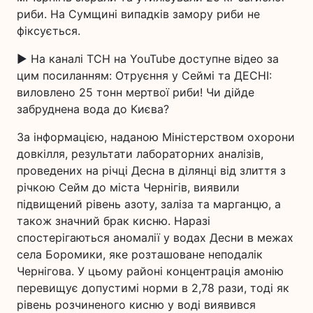
риби. На Сумщині випадків замору риби не
фіксується.
▶ На каналі ТСН на YouTube доступне відео за
цим посиланням: Отруєння у Сеймі та ДЕСНІ:
виловлено 25 тонн мертвої риби! Чи дійде
забруднена вода до Києва?
За інформацією, наданою Міністерством охорони
довкілля, результати лабораторних аналізів,
проведених на річці Десна в ділянці від злиття з
річкою Сейм до міста Чернігів, виявили
підвищений рівень азоту, заліза та марганцю, а
також значний брак кисню. Наразі
спостерігаються аномалії у водах Десни в межах
села Боромики, яке розташоване неподалік
Чернігова. У цьому районі концентрація амонію
перевищує допустимі норми в 2,78 рази, тоді як
рівень розчиненого кисню у воді виявився