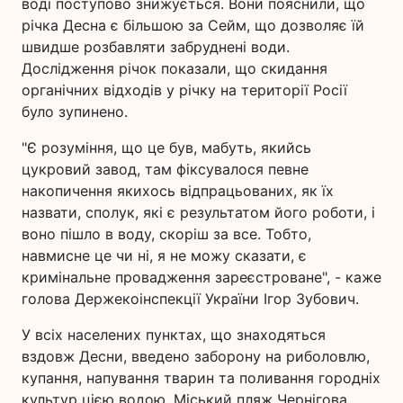
воді поступово знижується. Вони пояснили, що
річка Десна є більшою за Сейм, що дозволяє їй
швидше розбавляти забруднені води.
Дослідження річок показали, що скидання
органічних відходів у річку на території Росії
було зупинено.
"Є розуміння, що це був, мабуть, якийсь
цукровий завод, там фіксувалося певне
накопичення якихось відпрацьованих, як їх
назвати, сполук, які є результатом його роботи, і
воно пішло в воду, скоріш за все. Тобто,
навмисне це чи ні, я не можу сказати, є
кримінальне провадження зареєстроване", - каже
голова Держекоінспекції України Ігор Зубович.
У всіх населених пунктах, що знаходяться
вздовж Десни, введено заборону на риболовлю,
купання, напування тварин та поливання городніх
культур цією водою. Міський пляж Чернігова