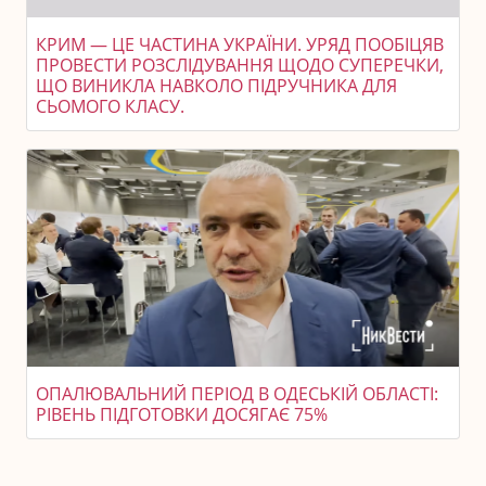
КРИМ — ЦЕ ЧАСТИНА УКРАЇНИ. УРЯД ПООБІЦЯВ
ПРОВЕСТИ РОЗСЛІДУВАННЯ ЩОДО СУПЕРЕЧКИ,
ЩО ВИНИКЛА НАВКОЛО ПІДРУЧНИКА ДЛЯ
СЬОМОГО КЛАСУ.
ОПАЛЮВАЛЬНИЙ ПЕРІОД В ОДЕСЬКІЙ ОБЛАСТІ:
РІВЕНЬ ПІДГОТОВКИ ДОСЯГАЄ 75%