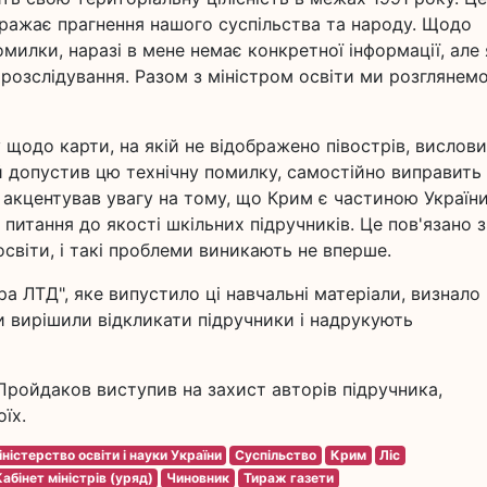
ображає прагнення нашого суспільства та народу. Щодо
омилки, наразі в мене немає конкретної інформації, але 
розслідування. Разом з міністром освіти ми розглянем
 щодо карти, на якій не відображено півострів, вислов
ий допустив цю технічну помилку, самостійно виправить
акцентував увагу на тому, що Крим є частиною України,
 питання до якості шкільних підручників. Це пов'язано з
освіти, і такі проблеми виникають не вперше.
ра ЛТД", яке випустило ці навчальні матеріали, визнало
 вирішили відкликати підручники і надрукують
ройдаков виступив на захист авторів підручника,
їх.
ністерство освіти і науки України
Суспільство
Крим
Ліс
абінет міністрів (уряд)
Чиновник
Тираж газети