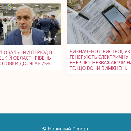
ВИЗНАЧЕНО ПРИСТРОЇ, ЯК
ЛЮВАЛЬНИЙ ПЕРІОД В
ГЕНЕРУЮТЬ ЕЛЕКТРИЧНУ
ЬКІЙ ОБЛАСТІ: РІВЕНЬ
ЕНЕРГІЮ, НЕЗВАЖАЮЧИ Н
ГОТОВКИ ДОСЯГАЄ 75%
ТЕ, ЩО ВОНИ ВИМКНЕНІ.
© Новинний Репорт