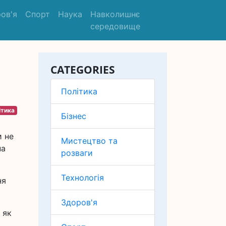
ов'я
Спорт
Наука
Навколишнє
середовище
CATEGORIES
Політика
ітика
Бізнес
и не
Мистецтво та
на
розваги
Технологія
ня
Здоров'я
 як