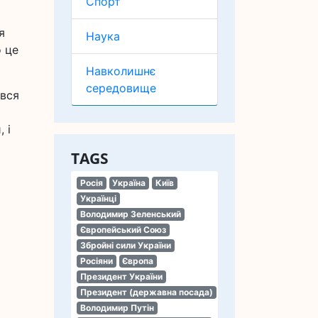
Спорт
я
Наука
о це
Навколишнє
середовище
ився
 і
TAGS
Росія
Україна
Київ
Українці
Володимир Зеленський
Європейський Союз
Збройні сили України
Росіяни
Європа
Президент України
Президент (державна посада)
Володимир Путін