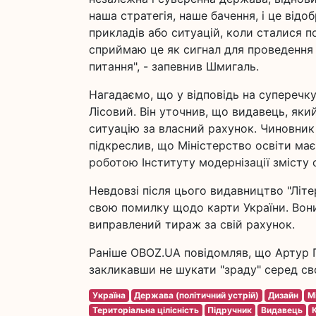
наша стратегія, наше бачення, і це від
прикладів або ситуацій, коли сталися п
сприймаю це як сигнал для проведення 
питання", - запевнив Шмигаль.
Нагадаємо, що у відповідь на суперечку
Лісовий. Він уточнив, що видавець, як
ситуацію за власний рахунок. Чиновник 
підкреслив, що Міністерство освіти має
роботою Інституту модернізації змісту 
Невдовзі після цього видавництво "Літе
свою помилку щодо карти України. Вони
виправлений тираж за свій рахунок.
Раніше OBOZ.UA повідомляв, що Артур П
закликавши не шукати "зраду" серед сво
Україна
Держава (політичний устрій)
Дизайн
Мі
Територіальна цілісність
Підручник
Видавець
К