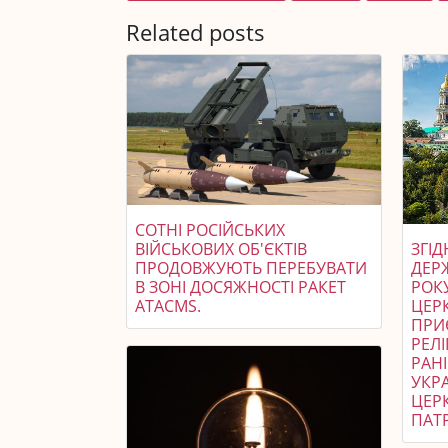
Related posts
СОТНІ РОСІЙСЬКИХ
ВІЙСЬКОВИХ ОБ'ЄКТІВ
ЗГІ
ПРОДОВЖУЮТЬ ПЕРЕБУВАТИ
ДЕР
В ЗОНІ ДОСЯЖНОСТІ РАКЕТ
РОК
ATACMS.
ЦЕРК
ПРИ
РЕЛІ
РАН
УКР
ЦЕР
ПАТР