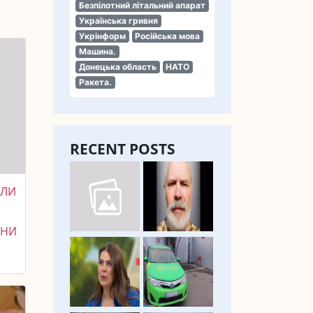
Безпілотний літальний апарат
Українська гривня
Укрінформ
Російська мова
Машина.
Донецька область
НАТО
Ракета.
RECENT POSTS
ИЛИ
И
ОНИ