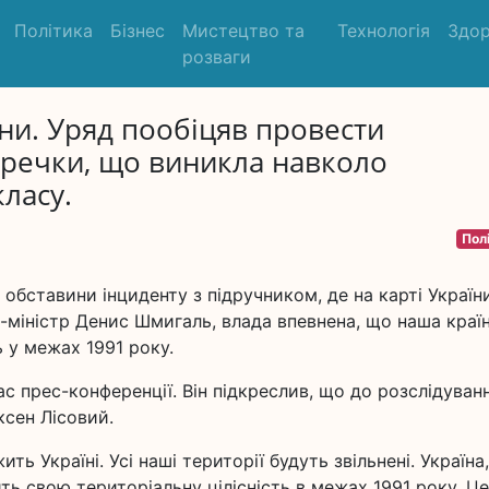
Політика
Бізнес
Мистецтво та
Технологія
Здор
розваги
ни. Уряд пообіцяв провести
еречки, що виникла навколо
ласу.
Пол
 обставини інциденту з підручником, де на карті Україн
-міністр Денис Шмигаль, влада впевнена, що наша краї
ь у межах 1991 року.
ас прес-конференції. Він підкреслив, що до розслідуван
ксен Лісовий.
ь Україні. Усі наші території будуть звільнені. Україна,
ть свою територіальну цілісність в межах 1991 року. Це