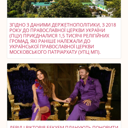
ЗГІДНО З ДАНИМИ ДЕРЖЕТНОПОЛІТИКИ, З 2018
РОКУ ДО ПРАВОСЛАВНОЇ ЦЕРКВИ УКРАЇНИ
(ПЦУ) ПРИЄДНАЛИСЯ 1,5 ТИСЯЧІ РЕЛІГІЙНИХ
ГРОМАД, ЯКІ РАНІШЕ НАЛЕЖАЛИ ДО
УКРАЇНСЬКОЇ ПРАВОСЛАВНОЇ ЦЕРКВИ
МОСКОВСЬКОГО ПАТРІАРХАТУ (УПЦ МП).
ДЕВІД І ВІКТОРІЯ БЕКХЕМ ПЛАНУЮТЬ ПОНОВИТИ