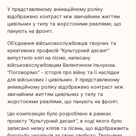
У представленому анімаційному роліку
відображено контраст між звичайним життям
цивільних у тилу та жорстокими реаліями, що
панують на фронті.
Об'єднання військовослужбовців творчих та
креативних професій "Культурний десант"
випустило кліп на пісню, написану
військовослужбовцем Валентином Ільчуком.
"Поговорімо" - історія про війну та її наслідки
для військових і цивільних. У представленому
анімаційному роліку відображено контраст між
звичайним життям цивільних у тилу та
жорстокими реаліями, що панують на фронті.
Цю композицію було розроблено в рамках
проекту "Культурний десант", в ході якого було
записано низку кліпів та пісень, що відображають
боротьбу українців за свою свободу. Творцями