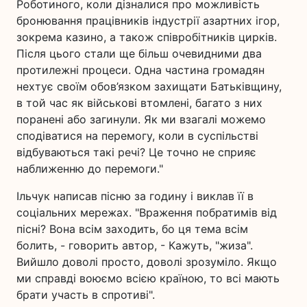
Роботиного, коли дізналися про можливість
бронювання працівників індустрії азартних ігор,
зокрема казино, а також співробітників цирків.
Після цього стали ще більш очевидними два
протилежні процеси. Одна частина громадян
нехтує своїм обов’язком захищати Батьківщину,
в той час як військові втомлені, багато з них
поранені або загинули. Як ми взагалі можемо
сподіватися на перемогу, коли в суспільстві
відбуваються такі речі? Це точно не сприяє
наближенню до перемоги."
Ільчук написав пісню за годину і виклав її в
соціальних мережах. "Враження побратимів від
пісні? Вона всім заходить, бо ця тема всім
болить, - говорить автор, - Кажуть, "жиза".
Вийшло доволі просто, доволі зрозуміло. Якщо
ми справді воюємо всією країною, то всі мають
брати участь в спротиві".