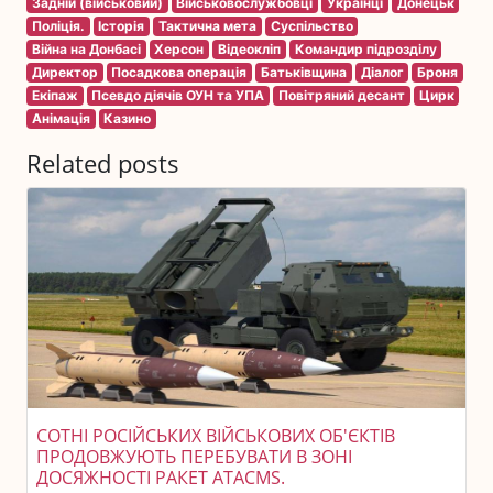
Задній (військовий)
Військовослужбовці
Українці
Донецьк
Поліція.
Історія
Тактична мета
Суспільство
Війна на Донбасі
Херсон
Відеокліп
Командир підрозділу
Директор
Посадкова операція
Батьківщина
Діалог
Броня
Екіпаж
Псевдо діячів ОУН та УПА
Повітряний десант
Цирк
Анімація
Казино
Related posts
СОТНІ РОСІЙСЬКИХ ВІЙСЬКОВИХ ОБ'ЄКТІВ
ПРОДОВЖУЮТЬ ПЕРЕБУВАТИ В ЗОНІ
ДОСЯЖНОСТІ РАКЕТ ATACMS.