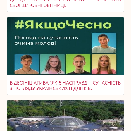
СВОЇ ШЛЮБНІ ОБІТНИЦІ.
ВІДЕОІНІЦІАТИВА "ЯК Є НАСПРАВДІ": СУЧАСНІСТЬ
З ПОГЛЯДУ УКРАЇНСЬКИХ ПІДЛІТКІВ.