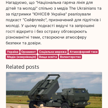
Нагадуємо, що "Національна гаряча лінія для
дітей та молоді" спільно з медіа The Ukrainians та
за підтримки "ЮНІСЕФ Україна" реалізували
подкаст "Сейфплейс", призначений для підлітків і
молоді. У цьому подкасті ведучі та запрошені
гості відкрито і без остраху обговорюють
різноманітні теми, створюючи атмосферу
безпеки та довіри.
Україна
Орнамент
Соціальна мережа
Атмосферний тиск
Медіа (комунікація)
Вища освіта
Волонтерство
Related posts