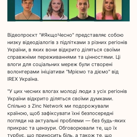
Відеопроєкт "#ЯкщоЧесно" представляє собою
низку відеодіалогів з підлітками з різних регіонів
України, в яких вони відкрито діляться своїми
справжніми переживаннями та цінностями. Ці
влоги для соціальних мереж були створені
волонтерами ініціативи "Мріємо та діємо" від
IREX Україна.
"У цих чесних влогах молоді люди з усіх регіонів
України відкрито діляться своїми думками.
Спільно з Zinc Network ми подорожували
країною, щоб зафіксувати їхні безпосередні
погляди на актуальні проблеми — без будь-яких
прикрас та цензури. Обговорювали те, що їх
турбує, що приносить біль, а також те, що