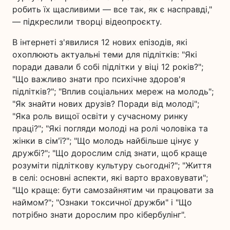
робить їх щасливими — все так, як є насправді,"
— підкреслили творці відеопроєкту.
В інтернеті з'явилися 12 нових епізодів, які
охоплюють актуальні теми для підлітків: "Які
поради давали б собі підлітки у віці 12 років?";
"Що важливо знати про психічне здоров'я
підлітків?"; "Вплив соціальних мереж на молодь";
"Як знайти нових друзів? Поради від молоді";
"Яка роль вищої освіти у сучасному ринку
праці?"; "Які погляди молоді на ролі чоловіка та
жінки в сім'ї?"; "Що молодь найбільше цінує у
дружбі?"; "Що дорослим слід знати, щоб краще
розуміти підліткову культуру сьогодні?"; "Життя
в селі: основні аспекти, які варто враховувати";
"Що краще: бути самозайнятим чи працювати за
наймом?"; "Ознаки токсичної дружби" і "Що
потрібно знати дорослим про кібербулінг".