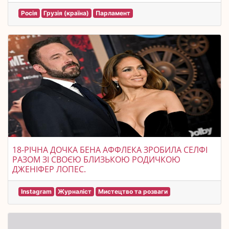
Росія
Грузія (країна)
Парламент
18-РІЧНА ДОЧКА БЕНА АФФЛЕКА ЗРОБИЛА СЕЛФІ
РАЗОМ ЗІ СВОЄЮ БЛИЗЬКОЮ РОДИЧКОЮ
ДЖЕНІФЕР ЛОПЕС.
Instagram
Журналіст
Мистецтво та розваги