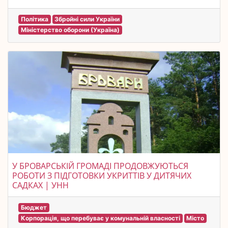
Політика
Збройні сили України
Міністерство оборони (Україна)
У БРОВАРСЬКІЙ ГРОМАДІ ПРОДОВЖУЮТЬСЯ
РОБОТИ З ПІДГОТОВКИ УКРИТТІВ У ДИТЯЧИХ
САДКАХ | УНН
Бюджет
Корпорація, що перебуває у комунальній власності
Місто