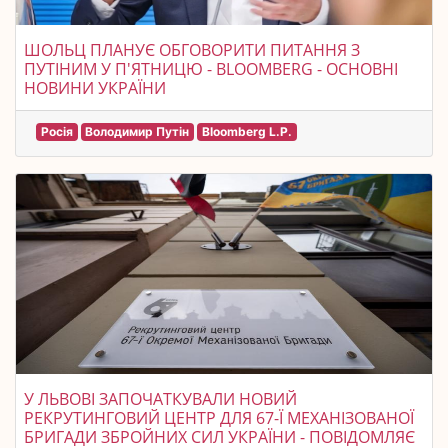
ШОЛЬЦ ПЛАНУЄ ОБГОВОРИТИ ПИТАННЯ З
ПУТІНИМ У П'ЯТНИЦЮ - BLOOMBERG - ОСНОВНІ
НОВИНИ УКРАЇНИ
Росія
Володимир Путін
Bloomberg L.P.
У ЛЬВОВІ ЗАПОЧАТКУВАЛИ НОВИЙ
РЕКРУТИНГОВИЙ ЦЕНТР ДЛЯ 67-Ї МЕХАНІЗОВАНОЇ
БРИГАДИ ЗБРОЙНИХ СИЛ УКРАЇНИ - ПОВІДОМЛЯЄ