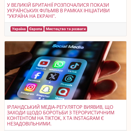
У ВЕЛИКІЙ БРИТАНІЇ РОЗПОЧАЛИСЯ ПОКАЗИ
УКРАЇНСЬКИХ ФІЛЬМІВ В РАМКАХ ІНІЦІАТИВИ
"УКРАЇНА НА ЕКРАНІ".
Україна
Європа
Мистецтво та розваги
ІРЛАНДСЬКИЙ МЕДІА-РЕГУЛЯТОР ВИЯВИВ, ЩО
ЗАХОДИ ЩОДО БОРОТЬБИ З ТЕРОРИСТИЧНИМ
КОНТЕНТОМ НА TIKTOK, X ТА INSTAGRAM Є
НЕЗАДОВІЛЬНИМИ.