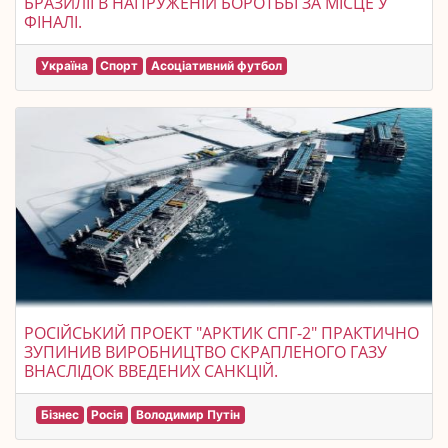
БРАЗИЛІЇ В НАПРУЖЕНІЙ БОРОТЬБІ ЗА МІСЦЕ У
ФІНАЛІ.
Україна
Спорт
Асоціативний футбол
РОСІЙСЬКИЙ ПРОЕКТ "АРКТИК СПГ-2" ПРАКТИЧНО
ЗУПИНИВ ВИРОБНИЦТВО СКРАПЛЕНОГО ГАЗУ
ВНАСЛІДОК ВВЕДЕНИХ САНКЦІЙ.
Бізнес
Росія
Володимир Путін