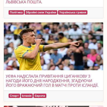
ЛЬВІВСЬКА ПОШТА.
Політика
Збройні сили України
Українська гривня
УЄФА НАДІСЛАЛА ПРИВІТАННЯ ЦИГАНКОВУ З
НАГОДИ ЙОГО ДНЯ НАРОДЖЕННЯ, ЗГАДУЮЧИ
ЙОГО ВРАЖАЮЧИЙ ГОЛ В МАТЧІ ПРОТИ ІСЛАНДІЇ.
Спорт
Іспанія
Європа