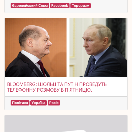
Європейський Союз
Facebook
Тероризм
BLOOMBERG: ШОЛЬЦ ТА ПУТІН ПРОВЕДУТЬ
ТЕЛЕФОННУ РОЗМОВУ В П'ЯТНИЦЮ.
Політика
Україна
Росія