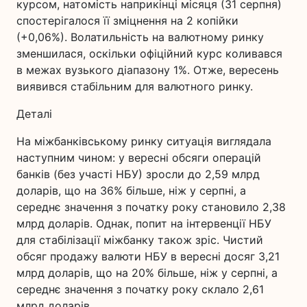
курсом, натомість наприкінці місяця (31 серпня)
спостерігалося її зміцнення на 2 копійки
(+0,06%). Волатильність на валютному ринку
зменшилася, оскільки офіційний курс коливався
в межах вузького діапазону 1%. Отже, вересень
виявився стабільним для валютного ринку.
Деталі
На міжбанківському ринку ситуація виглядала
наступним чином: у вересні обсяги операцій
банків (без участі НБУ) зросли до 2,59 млрд
доларів, що на 36% більше, ніж у серпні, а
середнє значення з початку року становило 2,38
млрд доларів. Однак, попит на інтервенції НБУ
для стабілізації міжбанку також зріс. Чистий
обсяг продажу валюти НБУ в вересні досяг 3,21
млрд доларів, що на 20% більше, ніж у серпні, а
середнє значення з початку року склало 2,61
млрд доларів.