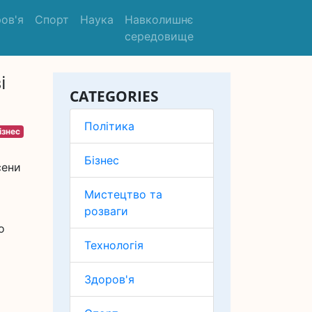
ов'я
Спорт
Наука
Навколишнє
середовище
і
CATEGORIES
Політика
ізнес
Бізнес
сени
Мистецтво та
розваги
и
о
Технологія
Здоров'я