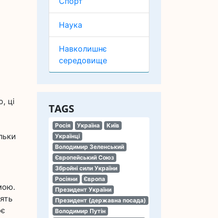
Спорт
Наука
Навколишнє
середовище
, ці
TAGS
Росія
Україна
Київ
льки
Українці
Володимир Зеленський
Європейський Союз
Збройні сили України
Росіяни
Європа
мою.
Президент України
сять
Президент (державна посада)
ює
Володимир Путін