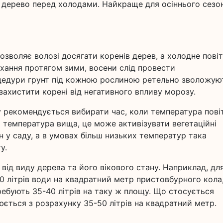
 дерево перед холодами. Найкраще для осіннього сезо
озволяє волозі досягати коренів дерев, а холодне пові
ихання протягом зими, восени слід провести
оцедури грунт під кожною рослиною ретельно зволожуют
ахистити корені від негативного впливу морозу.
у рекомендується вибирати час, коли температура пові
о температура вища, це може активізувати вегетаційні
 у саду, а в умовах більш низьких температур така
у.
від виду дерева та його вікового стану. Наприклад, дл
60 літрів води на квадратний метр пристовбурного кола
ребують 35-40 літрів на таку ж площу. Що стосується
нюється з розрахунку 35-50 літрів на квадратний метр.