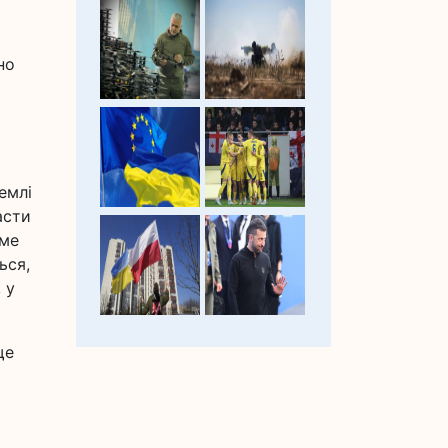
но
емлі
асти
аме
ься,
 у
ще