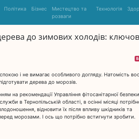
Політика
Бізнес
Мистецтво та
Технологія
Здор
розваги
 дерева до зимових холодів: ключов
Б
спокою і не вимагає особливого догляду. Натомість во
підготувати дерева до морозів.
нням на рекомендації Управління фітосанітарної безпек
жби в Тернопільській області, в осінні місяці потрібн
лодоношення, відновити їх після впливу шкідників та
 перед морозами. І ось що потрібно встигнути зробити.