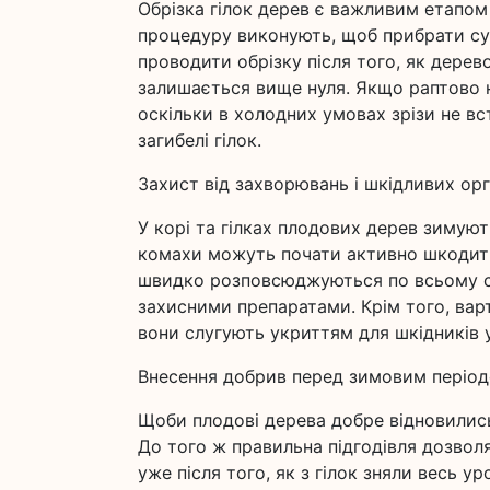
Обрізка гілок дерев є важливим етапом 
процедуру виконують, щоб прибрати сух
проводити обрізку після того, як дерев
залишається вище нуля. Якщо раптово н
оскільки в холодних умовах зрізи не вс
загибелі гілок.
Захист від захворювань і шкідливих орг
У корі та гілках плодових дерев зимуют
комахи можуть почати активно шкодити
швидко розповсюджуються по всьому с
захисними препаратами. Крім того, варт
вони слугують укриттям для шкідників 
Внесення добрив перед зимовим періо
Щоби плодові дерева добре відновились 
До того ж правильна підгодівля дозволя
уже після того, як з гілок зняли весь у