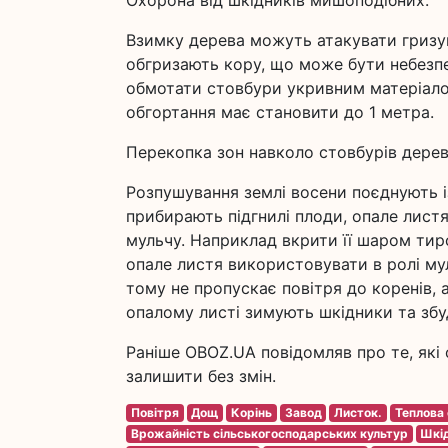
Охорона від шкідників мишоподібних.
Взимку дерева можуть атакувати гризуни
обгризають кору, що може бути небезп
обмотати стовбури укривним матеріалом
обгортання має становити до 1 метра.
Перекопка зон навколо стовбурів дере
Розпушування землі восени поєднують 
прибирають підгнилі плоди, опале листя
мульчу. Наприклад вкрити її шаром тирс
опале листя використовувати в ролі мул
тому не пропускає повітря до коренів, 
опалому листі зимують шкідники та збу
Раніше OBOZ.UA повідомляв про те, які с
залишити без змін.
Повітря
Дощ
Корінь
Завод
Листок.
Теплова 
Врожайність сільськогосподарських культур
Шкід