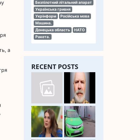
ну
Безпілотний літальний апарат
Українська гривня
Укрінформ
Російська мова
Машина.
Донецька область
НАТО
тря
Ракета.
ь, а
RECENT POSTS
тря
я
,