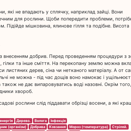
, які не впадають у сплячку, наприклад зайці. Вони
ечним для рослини. Щоби попередити проблеми, потріб
. Підійде мішковина, ялинове гілля та подібне. Висота
в
із внесенням добрив. Перед проведенням процедури з з
, гілки та інше сміття. На перекопану землю можна вкл
и листяних дерев, сіна чи нетканого матеріалу. А от с
ьчі не можна - під час дощів воно намокає і ущільнюєт
а також не дає випаровуватись воді назовні. Окрім того,
дники хвороб.
адові рослини слід піддавати обрізці восени, а які кра
енергія
Дерево.
Волога
Інфекція
ник (організм)
Добрива
Ковзання
Мороз (температура)
Стріляй.