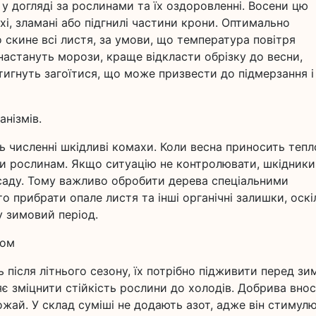
у догляді за рослинами та їх оздоровленні. Восени цю
і, зламані або підгнилі частини крони. Оптимально
о скине всі листя, за умови, що температура повітря
астануть морози, краще відкласти обрізку до весни,
тигнуть загоїтися, що може призвести до підмерзання і
анізмів.
ь численні шкідливі комахи. Коли весна приносить тепло
 рослинам. Якщо ситуацію не контролювати, шкідники
аду. Тому важливо обробити дерева спеціальними
о прибрати опале листя та інші органічні залишки, оскі
у зимовий період.
дом
після літнього сезону, їх потрібно підживити перед зи
є зміцнити стійкість рослини до холодів. Добрива вно
рожай. У склад суміші не додають азот, адже він стимул