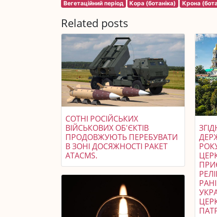
Вегетаційний період
Кора (ботаніка)
Крона (бота
Related posts
СОТНІ РОСІЙСЬКИХ
ВІЙСЬКОВИХ ОБ'ЄКТІВ
ЗГІ
ПРОДОВЖУЮТЬ ПЕРЕБУВАТИ
ДЕР
В ЗОНІ ДОСЯЖНОСТІ РАКЕТ
РОК
ATACMS.
ЦЕРК
ПРИ
РЕЛІ
РАН
УКР
ЦЕР
ПАТР