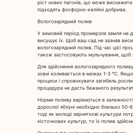
ріст нових пагонів, що може виснажити
підходять фосфорно-калійні добрива.
Вологозарядний полив
У зимовий період промерзла земля не д
висушує їх. Щоб ваш сад не зазнав вис
вологозарядний полив. Під час цієї пр
також застосовують мульчування, щоб з
Для здійснення вологозарядного полив
зовні коливається в межах 1-3 °C. Якщ
процеси і спровокувати загибель рослин
процедура не дасть бажаного результат
Норми поливу варіюються в залежності 
дорослої яблуні необхідно близько 50-
тоді як молоді зерняткові культури пот
кісточкових культур, то їх полив здійс