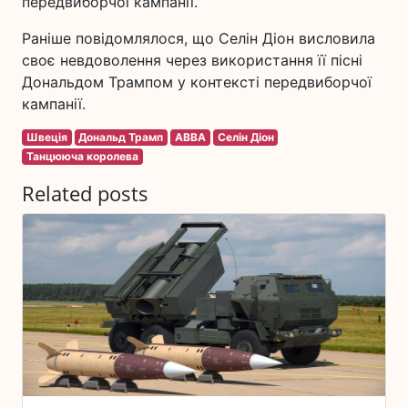
передвиборчої кампанії.
Раніше повідомлялося, що Селін Діон висловила
своє невдоволення через використання її пісні
Дональдом Трампом у контексті передвиборчої
кампанії.
Швеція
Дональд Трамп
ABBA
Селін Діон
Танцююча королева
Related posts