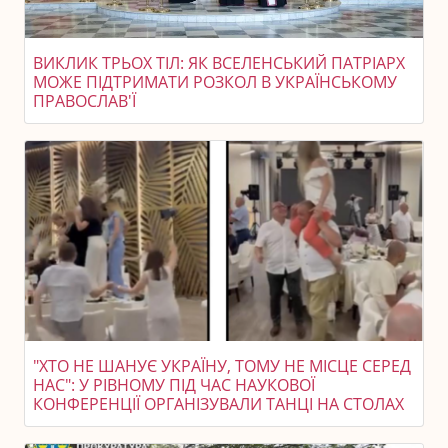
ВИКЛИК ТРЬОХ ТІЛ: ЯК ВСЕЛЕНСЬКИЙ ПАТРІАРХ
МОЖЕ ПІДТРИМАТИ РОЗКОЛ В УКРАЇНСЬКОМУ
ПРАВОСЛАВ'Ї
"ХТО НЕ ШАНУЄ УКРАЇНУ, ТОМУ НЕ МІСЦЕ СЕРЕД
НАС": У РІВНОМУ ПІД ЧАС НАУКОВОЇ
КОНФЕРЕНЦІЇ ОРГАНІЗУВАЛИ ТАНЦІ НА СТОЛАХ