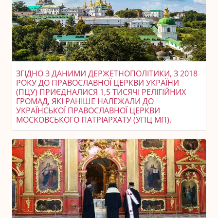
ЗГІДНО З ДАНИМИ ДЕРЖЕТНОПОЛІТИКИ, З 2018
РОКУ ДО ПРАВОСЛАВНОЇ ЦЕРКВИ УКРАЇНИ
(ПЦУ) ПРИЄДНАЛИСЯ 1,5 ТИСЯЧІ РЕЛІГІЙНИХ
ГРОМАД, ЯКІ РАНІШЕ НАЛЕЖАЛИ ДО
УКРАЇНСЬКОЇ ПРАВОСЛАВНОЇ ЦЕРКВИ
МОСКОВСЬКОГО ПАТРІАРХАТУ (УПЦ МП).