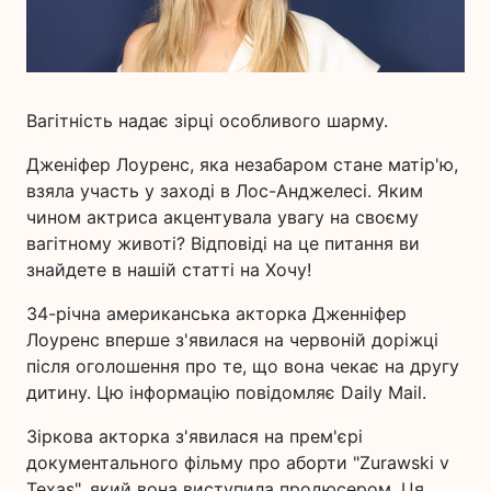
Вагітність надає зірці особливого шарму.
Дженіфер Лоуренс, яка незабаром стане матір'ю,
взяла участь у заході в Лос-Анджелесі. Яким
чином актриса акцентувала увагу на своєму
вагітному животі? Відповіді на це питання ви
знайдете в нашій статті на Хочу!
34-річна американська акторка Дженніфер
Лоуренс вперше з'явилася на червоній доріжці
після оголошення про те, що вона чекає на другу
дитину. Цю інформацію повідомляє Daily Mail.
Зіркова акторка з'явилася на прем'єрі
документального фільму про аборти "Zurawski v
Texas", який вона виступила продюсером. Ця