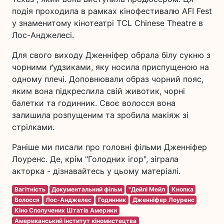
подія проходила в рамках кінофестивалю AFI Fest
у знаменитому кінотеатрі TCL Chinese Theatre в
Лос-Анджелесі.
Для свого виходу Дженніфер обрала білу сукню з
чорними ґудзиками, яку носила приспущеною на
одному плечі. Доповнювали образ чорний пояс,
яким вона підкреслила свій животик, чорні
балетки та годинник. Своє волосся вона
залишила розпущеним та зробила макіяж зі
стрілками.
Раніше ми писали про головні фільми Дженніфер
Лоуренс. Де, крім "Голодних ігор", зіграла
акторка - дізнавайтесь у цьому матеріалі.
Вагітність
Документальний фільм
"Дейлі Мейл
Кнопка
Волосся
Лос-Анджелес
Годинник
Дженніфер Лоуренс
Кіно Сполучених Штатів Америки
Американський інститут кіномистецтва