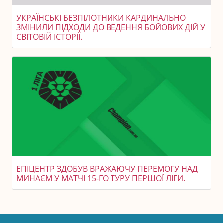
УКРАЇНСЬКІ БЕЗПІЛОТНИКИ КАРДИНАЛЬНО
ЗМІНИЛИ ПІДХОДИ ДО ВЕДЕННЯ БОЙОВИХ ДІЙ У
СВІТОВІЙ ІСТОРІЇ.
ЕПІЦЕНТР ЗДОБУВ ВРАЖАЮЧУ ПЕРЕМОГУ НАД
МИНАЄМ У МАТЧІ 15-ГО ТУРУ ПЕРШОЇ ЛІГИ.