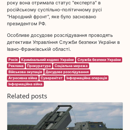
року вона отримала статус "експерта" в
російському суспільно-політичному русі
"Народний фронт", яке було засновано
президентом РФ.
Особливе досудове розслідування проводять
детективи Управління Служби безпеки України в
Івано-Франківській області.
Росія
Кримінальний кодекс України
Служба безпеки України
Реклама
Прокуратура
Соціальна мережа
Військова окупація
Досудове розслідування
Агресивна війна
Суверенітет
Інформаційна операція
Інформаційна війна
Related posts