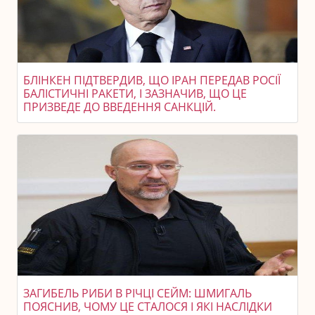
БЛІНКЕН ПІДТВЕРДИВ, ЩО ІРАН ПЕРЕДАВ РОСІЇ
БАЛІСТИЧНІ РАКЕТИ, І ЗАЗНАЧИВ, ЩО ЦЕ
ПРИЗВЕДЕ ДО ВВЕДЕННЯ САНКЦІЙ.
ЗАГИБЕЛЬ РИБИ В РІЧЦІ СЕЙМ: ШМИГАЛЬ
ПОЯСНИВ, ЧОМУ ЦЕ СТАЛОСЯ І ЯКІ НАСЛІДКИ