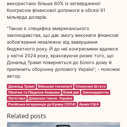
використано більше 60% із затвердженої
Конгресом фінансової допомоги в обсязі 61
мільярда доларів.
"Такою є специфіка американського
законодавства, що дає змогу виконати фінансові
зобов'язання незалежно від завершення
бюджетного року. Й до неї конгресмени вдалися
у квітні 2024 року, враховуючи ризик того, що
Дональд Трамп повернеться до Білого дому й
припинить оборонну допомогу Україні", - пояснює
автор.
Дональд Трамп
Військові технології
Сполучені Штати
Північна та Південна Америка
Білий дім
Законодавство
Логістика
Дзеркало тижня. Україна
Російська інтервенція до Криму (2014)
Армія США
Related posts