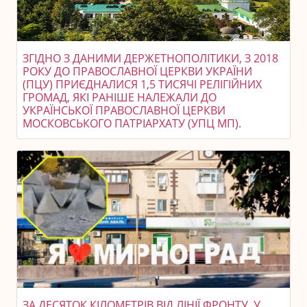
ЗГІДНО З ДАНИМИ ДЕРЖЕТНОПОЛІТИКИ, З 2018
РОКУ ДО ПРАВОСЛАВНОЇ ЦЕРКВИ УКРАЇНИ
(ПЦУ) ПРИЄДНАЛИСЯ 1,5 ТИСЯЧІ РЕЛІГІЙНИХ
ГРОМАД, ЯКІ РАНІШЕ НАЛЕЖАЛИ ДО
УКРАЇНСЬКОЇ ПРАВОСЛАВНОЇ ЦЕРКВИ
МОСКОВСЬКОГО ПАТРІАРХАТУ (УПЦ МП).
ЗА ДЕСЯТОК КІЛОМЕТРІВ ВІД ЛІНІЇ ФРОНТУ. У