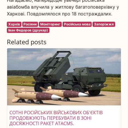
авіабомба влучила у житлову багатоповерхівку у
Харкові. Повдомлялося про 18 постраждалих.
Харків
Росіяни
Моніторинг
Російська мова
Запоріжжя
Іван Федоров (друкар)
Related posts
СОТНІ РОСІЙСЬКИХ ВІЙСЬКОВИХ ОБ'ЄКТІВ
ПРОДОВЖУЮТЬ ПЕРЕБУВАТИ В ЗОНІ
ДОСЯЖНОСТІ РАКЕТ ATACMS.