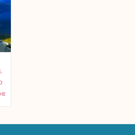
,
Ю
ВНЕ