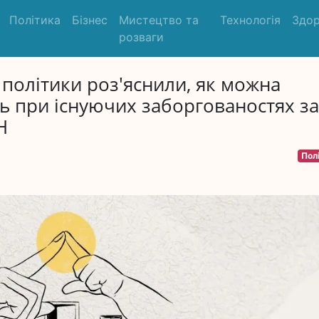
Політика
Бізнес
Мистецтво та
Технологія
Здор
розваги
ї політики роз'яснили, як можна
ь при існуючих заборгованостях за
Н
Пол