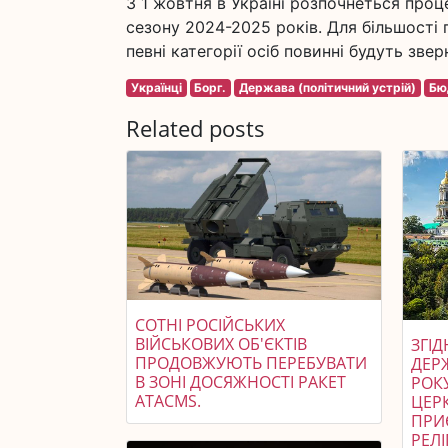
З 1 жовтня в Україні розпочнеться про
сезону 2024-2025 років. Для більшості
певні категорії осіб повинні будуть зв
Українці
Борг.
Держава (політичний устрій)
Бю
Related posts
СОТНІ РОСІЙСЬКИХ
ВІЙСЬКОВИХ ОБ'ЄКТІВ
ЗГІ
ПРОДОВЖУЮТЬ ПЕРЕБУВАТИ
ДЕР
В ЗОНІ ДОСЯЖНОСТІ РАКЕТ
РОК
ATACMS.
ЦЕРК
ПРИ
РЕЛІ