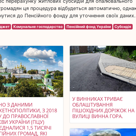
цес перерахунку житлових субсидій для опалювального
 громадян ця процедура відбудеться автоматично, одна
ернутися до Пенсійного фонду для уточнення своїх даних.
джет
Комунальне господарство
Пенсійний фонд України
Субсидія
У ВИННИКАХ ТРИВАЄ
ДНО З ДАНИМИ
ОБЛАШТУВАННЯ
ЖЕТНОПОЛІТИКИ, З 2018
ПІШОХІДНИХ ДОРІЖОК НА
У ДО ПРАВОСЛАВНОЇ
ВУЛИЦІ ВИННА ГОРА.
ВИ УКРАЇНИ (ПЦУ)
ЄДНАЛИСЯ 1,5 ТИСЯЧІ
ГІЙНИХ ГРОМАД, ЯКІ