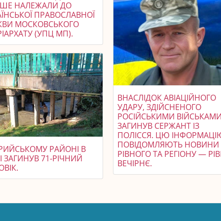
ІШЕ НАЛЕЖАЛИ ДО
АЇНСЬКОЇ ПРАВОСЛАВНОЇ
КВИ МОСКОВСЬКОГО
ІАРХАТУ (УПЦ МП).
ВНАСЛІДОК АВІАЦІЙНОГО
УДАРУ, ЗДІЙСНЕНОГО
РОСІЙСЬКИМИ ВІЙСЬКАМИ
ЗАГИНУВ СЕРЖАНТ ІЗ
ПОЛІССЯ. ЦЮ ІНФОРМАЦІ
ПОВІДОМЛЯЮТЬ НОВИНИ
ТРИЙСЬКОМУ РАЙОНІ В
РІВНОГО ТА РЕГІОНУ — РІ
І ЗАГИНУВ 71-РІЧНИЙ
ВЕЧІРНЄ.
ВІК.