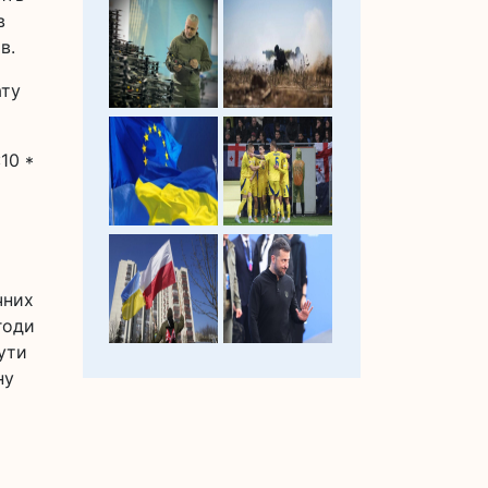
в
в.
ату
10 *
чних
годи
ути
ну