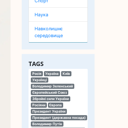
Спорт
Наука
Навколишнє
середовище
TAGS
Росія
Україна
Київ
Українці
Володимир Зеленський
Європейський Союз
Збройні сили України
Росіяни
Європа
Президент України
Президент (державна посада)
Володимир Путін