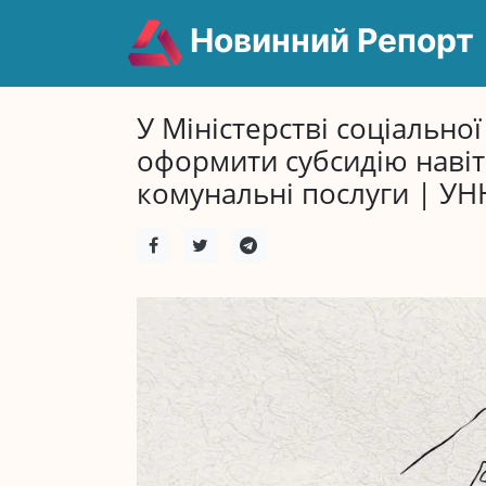
Новинний Репорт
У Міністерстві соціально
оформити субсидію навіт
комунальні послуги | УН