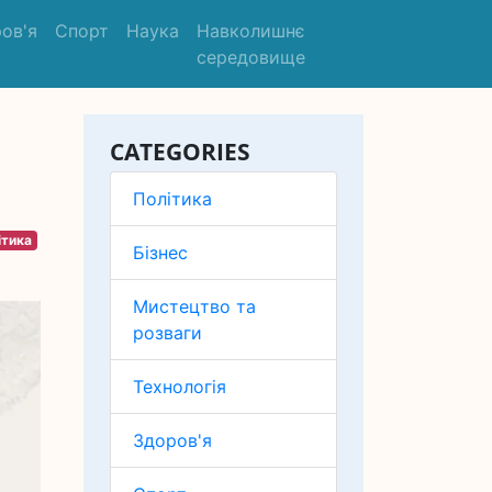
ов'я
Спорт
Наука
Навколишнє
середовище
CATEGORIES
Політика
ітика
Бізнес
Мистецтво та
розваги
Технологія
Здоров'я