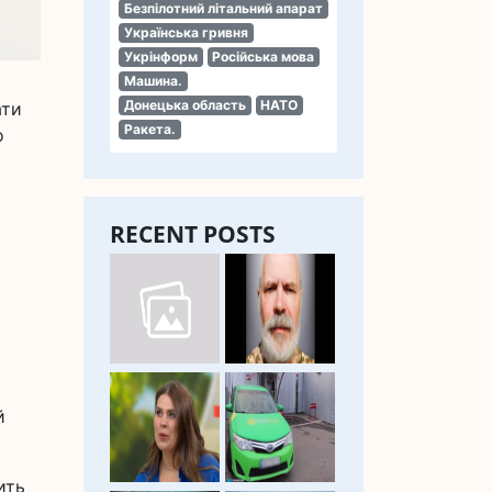
Безпілотний літальний апарат
Українська гривня
Укрінформ
Російська мова
Машина.
Донецька область
НАТО
ати
Ракета.
о
RECENT POSTS
й
ить