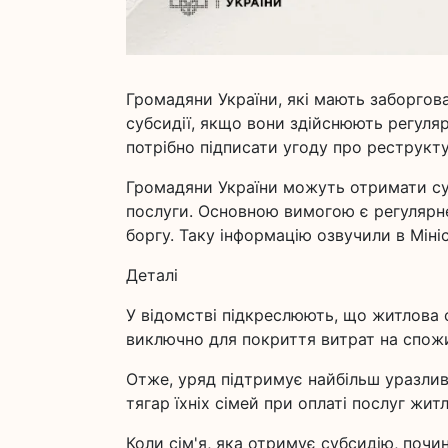
Громадяни України, які мають заборгов
субсидії, якщо вони здійснюють регуляр
потрібно підписати угоду про реструкт
Громадяни України можуть отримати суб
послуги. Основною вимогою є регулярн
боргу. Таку інформацію озвучили в Міні
Деталі
У відомстві підкреслюють, що житлова
виключно для покриття витрат на спожи
Отже, уряд підтримує найбільш уразлив
тягар їхніх сімей при оплаті послуг жи
Коли сім'я, яка отримує субсидію, почи