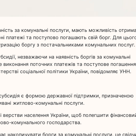
аність за комунальні послуги, мають можливість отрим
ні платежі та поступово погашають свій борг. Для цьог
уризацію боргу з постачальниками комунальних послуг.
сидії, незважаючи на наявність боргів за комунальні
е виконання поточних платежів та поступове погашення
стерстві соціальної політики України, повідомляє УНН.
 субсидія є формою державної підтримки, призначеною
вані житлово-комунальні послуги.
і верстви населення України, щоб полегшити фінансови
тлово-комунального господарства.
нає накопичувати борги за комунальні послуги, це свідч