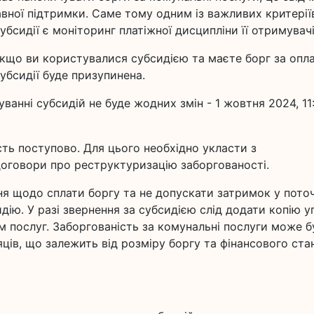
вної підтримки. Саме тому одним із важливих критерії
бсидії є моніторинг платіжної дисципліни її отримувачі
 якщо ви користувалися субсидією та маєте борг за опл
убсидії буде призупинена.
ванні субсидій не буде жодних змін - 1 жовтня 2024, 11:
ть поступово. Для цього необхідно укласти з
оговори про реструктуризацію заборгованості.
ня щодо сплати боргу та не допускати затримок у пото
ію. У разі звернення за субсидією слід додати копію у
 послуг. Заборгованість за комунальні послуги може б
ців, що залежить від розміру боргу та фінансового ста