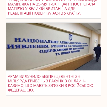
МАМИ, ЯКА НА 25-МУ ТИЖНІ ВАГІТНОСТІ СТАЛА
МАТІР'Ю У ВЕЛИКІЙ БРИТАНІЇ, А ДЛЯ
РЕАБІЛІТАЦІЇ ПОВЕРНУЛАСЯ В УКРАЇНУ.
АРМА ВИЛУЧИЛО БЕЗПРЕЦЕДЕНТНІ 2,6
МІЛЬЯРДА ГРИВЕНЬ З РАХУНКІВ ОНЛАЙН-
КАЗИНО, ЩО МАЮТЬ ЗВ'ЯЗКИ З РОСІЙСЬКОЮ
ФЕДЕРАЦІЄЮ.