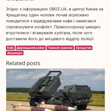
Згідно з інформацією OBOZ.UA, в центрі Києва на
Хрещатику один чоловік почав агресивно
поводитися з відвідувачами кафе і намагався
спровокувати конфлікт. Правоохоронці швидко
втрутилися і вгамували хулігана, після чого
доставили його до місцевого відділу поліції.
Київ
Дарницький район
Гімназія (школа)
Хрещатик
Феєрверк
Related posts