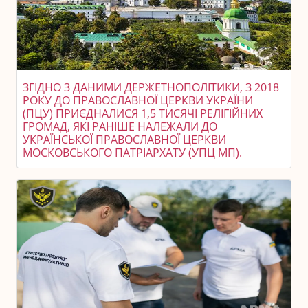
ЗГІДНО З ДАНИМИ ДЕРЖЕТНОПОЛІТИКИ, З 2018
РОКУ ДО ПРАВОСЛАВНОЇ ЦЕРКВИ УКРАЇНИ
(ПЦУ) ПРИЄДНАЛИСЯ 1,5 ТИСЯЧІ РЕЛІГІЙНИХ
ГРОМАД, ЯКІ РАНІШЕ НАЛЕЖАЛИ ДО
УКРАЇНСЬКОЇ ПРАВОСЛАВНОЇ ЦЕРКВИ
МОСКОВСЬКОГО ПАТРІАРХАТУ (УПЦ МП).