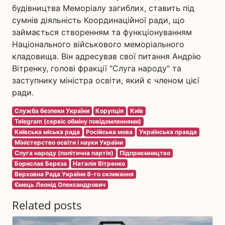
будівництва Меморіалу загиблих, ставить під
сумнів діяльність Координаційної ради, що
займається створенням та функціонуванням
Національного військового меморіального
кладовища. Він адресував свої питання Андрію
Вітренку, голові фракції "Слуга народу" та
заступнику міністра освіти, який є членом цієї
ради.
Служба безпеки України
Корупція
Київ
Telegram (сервіс обміну повідомленнями)
Київська міська рада
Російська мова
Українська правда
Міністерство освіти і науки України
Слуга народу (політична партія)
Підприємництво
Борислав Береза
Наталія Вітренко
Верховна Рада України 8-го скликання
Ємець Леонід Олександрович
Related posts