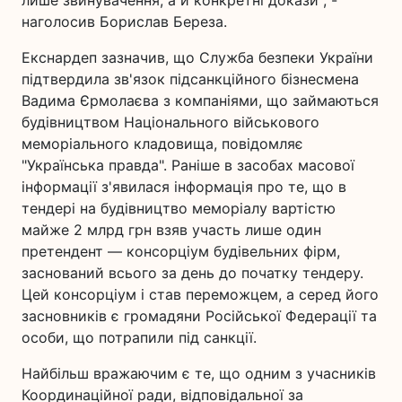
лише звинувачення, а й конкретні докази", -
наголосив Борислав Береза.
Екснардеп зазначив, що Служба безпеки України
підтвердила зв'язок підсанкційного бізнесмена
Вадима Єрмолаєва з компаніями, що займаються
будівництвом Національного військового
меморіального кладовища, повідомляє
"Українська правда". Раніше в засобах масової
інформації з'явилася інформація про те, що в
тендері на будівництво меморіалу вартістю
майже 2 млрд грн взяв участь лише один
претендент — консорціум будівельних фірм,
заснований всього за день до початку тендеру.
Цей консорціум і став переможцем, а серед його
засновників є громадяни Російської Федерації та
особи, що потрапили під санкції.
Найбільш вражаючим є те, що одним з учасників
Координаційної ради, відповідальної за