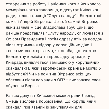
створення та роботу Національного військового
меморіального кладовища, є депутат Київської
ради, голова фракції "Слуга народу" і Бюджетної
комісії Андрій Вітренко. Це той самий Вітренко,
який зайняв місце Владислава Трубіцина, що
раніше представляв "Слугу народу", спілкувався з
Офісом Президента і потім одразу втік за кордон
після отримання підозр у корупційних діях. І
тепер ми спостерігаємо, як особа, що очолює
Бюджетну комісію та провладну фракцію у
Київраді, виявляється замішаною у корупційних
скандалах! В якій європейській країні це могло б
відбутися?! Чи не помітив Вітренко всіх цих
обставин після команди з ОП? – висловлює своє
обурення Береза.
Раніше депутат Київської міської ради Леонід
Ємець висловив побоювання, що корупційний
скандал, пов'язаний із закупівлями для