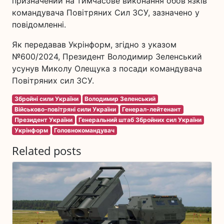
призначений на тимчасове виконання обов'язків
командувача Повітряних Сил ЗСУ, зазначено у
повідомленні.
Як передавав Укрінформ, згідно з указом
№600/2024, Президент Володимир Зеленський
усунув Миколу Олещука з посади командувача
Повітряних сил ЗСУ.
Збройні сили України
Володимир Зеленський
Військово-повітряні сили України
Генерал-лейтенант
Президент України
Генеральний штаб Збройних сил України
Укрінформ
Головнокомандувач
Related posts