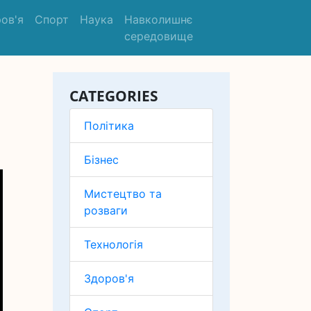
ов'я
Спорт
Наука
Навколишнє
середовище
CATEGORIES
Політика
Бізнес
Мистецтво та
розваги
Технологія
Здоров'я