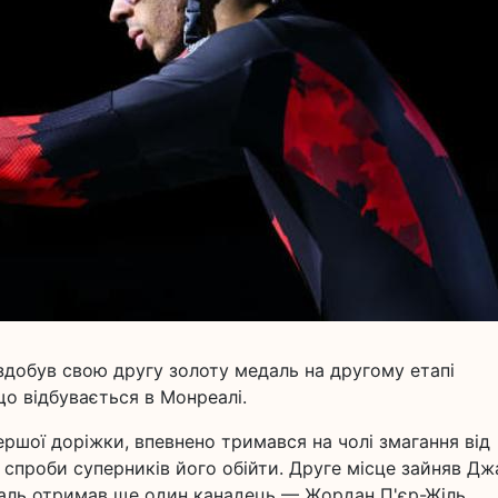
добув свою другу золоту медаль на другому етапі
що відбувається в Монреалі.
ершої доріжки, впевнено тримався на чолі змагання від
 спроби суперників його обійти. Друге місце зайняв Дж
едаль отримав ще один канадець — Жордан П'єр-Жіль.