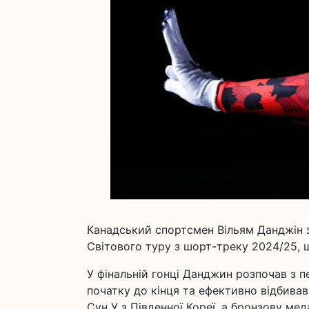
Канадський спортсмен Вільям Данджін з
Світового туру з шорт-треку 2024/25, 
У фінальній гонці Данджин розпочав з п
початку до кінця та ефективно відбивав
Сун У з Південної Кореї, а бронзову м