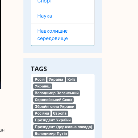
Спорт
Наука
Навколишнє
середовище
TAGS
Росія
Україна
Київ
Українці
Володимир Зеленський
Європейський Союз
Збройні сили України
Росіяни
Європа
Президент України
Президент (державна посада)
ан
Володимир Путін