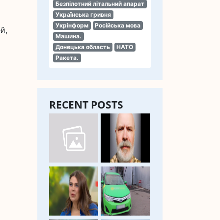
Безпілотний літальний апарат
Українська гривня
Укрінформ
Російська мова
й,
Машина.
Донецька область
НАТО
Ракета.
RECENT POSTS