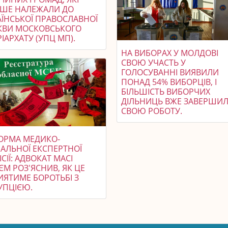
ІШЕ НАЛЕЖАЛИ ДО
АЇНСЬКОЇ ПРАВОСЛАВНОЇ
КВИ МОСКОВСЬКОГО
ІАРХАТУ (УПЦ МП).
НА ВИБОРАХ У МОЛДОВІ
СВОЮ УЧАСТЬ У
ГОЛОСУВАННІ ВИЯВИЛИ
ПОНАД 54% ВИБОРЦІВ, І
БІЛЬШІСТЬ ВИБОРЧИХ
ДІЛЬНИЦЬ ВЖЕ ЗАВЕРШИ
СВОЮ РОБОТУ.
ОРМА МЕДИКО-
ІАЛЬНОЇ ЕКСПЕРТНОЇ
СІЇ: АДВОКАТ МАСІ
М РОЗ'ЯСНИВ, ЯК ЦЕ
ИЯТИМЕ БОРОТЬБІ З
УПЦІЄЮ.