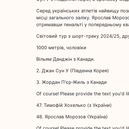
Серед українських атлетів найвищу поз
місці загального заліку. Ярослав Мороз
отримавши пенальті у попередньому ква
Світовий тур з шорт-треку 2024/25, дру
1000 метрів, чоловіки
Вільям Данджін з Канади.
2. Джан Сун У (Південна Корея)
3. Жордан П'єр-Жиль з Канади
Of course! Please provide the text you'd 
47. Тимофій Хохелько (з України)
48. Ярослав Морозов (Україна)
Of course! Please provide the text you'd 