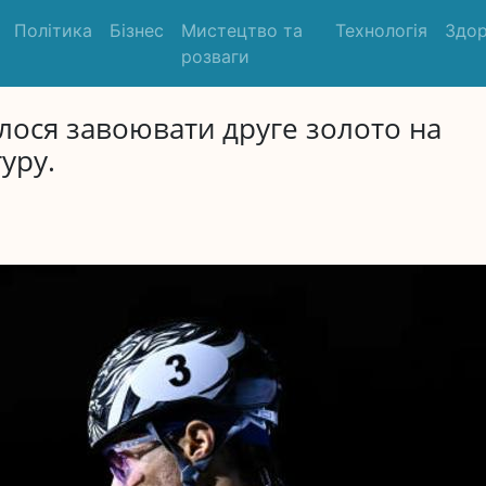
Політика
Бізнес
Мистецтво та
Технологія
Здор
розваги
лося завоювати друге золото на
уру.