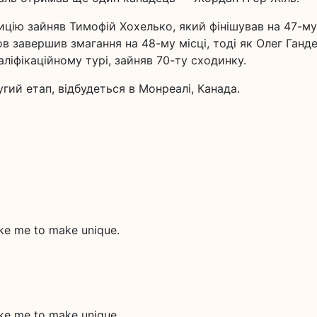
ицію зайняв Тимофій Хохелько, який фінішував на 47-му
ов завершив змагання на 48-му місці, тоді як Олег Ганде
ліфікаційному турі, зайняв 70-ту сходинку.
гий етап, відбудеться в Монреалі, Канада.
like me to make unique.
like me to make unique.