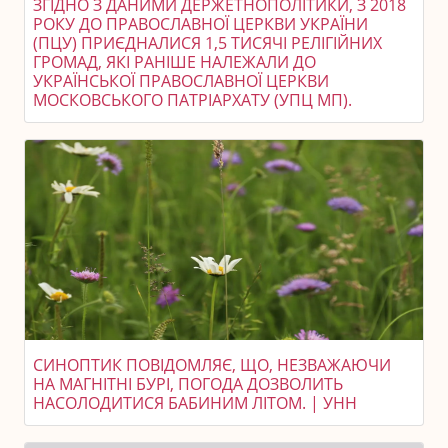
ЗГІДНО З ДАНИМИ ДЕРЖЕТНОПОЛІТИКИ, З 2018
РОКУ ДО ПРАВОСЛАВНОЇ ЦЕРКВИ УКРАЇНИ
(ПЦУ) ПРИЄДНАЛИСЯ 1,5 ТИСЯЧІ РЕЛІГІЙНИХ
ГРОМАД, ЯКІ РАНІШЕ НАЛЕЖАЛИ ДО
УКРАЇНСЬКОЇ ПРАВОСЛАВНОЇ ЦЕРКВИ
МОСКОВСЬКОГО ПАТРІАРХАТУ (УПЦ МП).
СИНОПТИК ПОВІДОМЛЯЄ, ЩО, НЕЗВАЖАЮЧИ
НА МАГНІТНІ БУРІ, ПОГОДА ДОЗВОЛИТЬ
НАСОЛОДИТИСЯ БАБИНИМ ЛІТОМ. | УНН