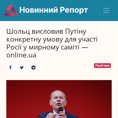
Новинний Репорт
Шольц висловив Путіну
конкретну умову для участі
Росії у мирному саміті —
online.ua
Політика