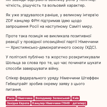
чіткість, рішучість та вольовий характер.
Як уже згадувалося раніше, у великому інтерв'ю
ZDF канцлер ФРН підтримав ідею щодо
запрошення Росії на наступному Саміті миру.
Проте така позиція не викликала позитивної
реакції у провідної опозиційної партії Німеччини
— Християнсько-демократичного союзу (ХДС).
У політсилі публічно та жорстко розкритикували
Шольца за слова про те, що час починати шукати
способи завершувати війну.
Спікер федерального уряду Німеччини Штеффен
Гебештрайт зробив окрему заяву з цього
питання.
Росія
Німеччина
Володимир Зеленський
Київ
Західна Європа
Канцлер Німеччини (1949 - дотепер)