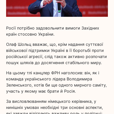
Росії потрібно задовольнити вимоги Західних
країн стосовно України.
Олаф Шольц вважає, що, крім надання суттєвої
військової підтримки Україні в її боротьбі проти
російської агресії, слід також активно розпочати
пошук шляхів до досягнення стабільного миру.
На цьому тлі канцлер ФРН наголосив: він, як і
команда українського лідера Володимира
Зеленського, хотів би ще одного мирного саміту,
участь у якому має брати й Росія.
За висловлюванням німецького керівника, у
нинішніх умовах необхідні три основні аспекти,
які завжди відіграють важливу роль у політиці: