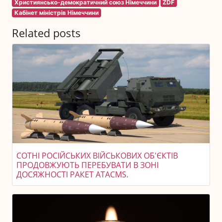
Християнсько-демократичний союз Німеччини
ZDF
Кабінет міністрів Німеччини
Related posts
СОТНІ РОСІЙСЬКИХ ВІЙСЬКОВИХ ОБ'ЄКТІВ
ПРОДОВЖУЮТЬ ПЕРЕБУВАТИ В ЗОНІ
ДОСЯЖНОСТІ РАКЕТ ATACMS.