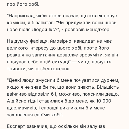
про його хобі.
"Наприклад, якби хтось сказав, що колекціонує
комікси, я б запитав: "Чи придумали вони щось
нове після Людей Ікс?", - розповів менеджер.
На думку фахівця, ймовірно, кандидат не має
великого інтересу до цього хобі, проте його
реакція на запитання дозволяє зрозуміти, як він
відчуває себе в цій ситуації — чи це відчуття
тривоги, чи ж збентеження.
"Деякі люди змусили б мене почуватися дурнем,
якщо я не знав би те, що вони знають. Більшість
ввічливо відповіли б і, можливо, пояснили дещо.
А дійсно гідні ставилися б до мене, як 10 000
щасливчиків, і справді викликали б у мене
захоплення своїми хобі".
Експерт зазначив, що оскільки він залучав