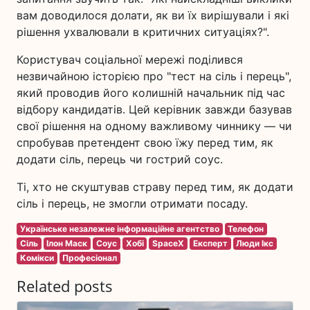
вам доводилося долати, як ви їх вирішували і які
рішення ухвалювали в критичних ситуаціях?".
Користувач соціальної мережі поділився
незвичайною історією про "тест на сіль і перець",
який проводив його колишній начальник під час
відбору кандидатів. Цей керівник завжди базував
свої рішення на одному важливому чиннику — чи
спробував претендент свою їжу перед тим, як
додати сіль, перець чи гострий соус.
Ті, хто не скуштував страву перед тим, як додати
сіль і перець, не змогли отримати посаду.
Українське незалежне інформаційне агентство
Телефон
Сіль
Ілон Маск
Соус
Хобі
SpaceX
Експерт
Люди Ікс
Комікси
Професіонал
Related posts