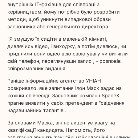
внутрішніх ІТ-фахівців для співпраці з
керівництвом, йому потрібно було розробити
методи, щоб уникнути випадкової образи
засновника або генерального директора.
"Я змушую їх сидіти в маленькій кімнаті,
дивлячись відео, і виходжу, а потім дивлюсь, чи
приділили вони відео всю свою увагу чи витягли
свій телефон, переглянувши запис", - розповів
співрозмовник видання.
Раніше інформаційне агентство УНІАН
розкривало, яке запитання Ілон Маск задає на
кожній співбесіді. Засновник компанії SpaceX
прагне виявити у своїх претендентів "свідчення
надзвичайних талантів".
За словами Маска, він не акцентує увагу на
кваліфікації кандидата. Натомість, його
запитання звучить так: "Які найскладніші виклики