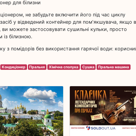
онер для білизни
іонером, не забудьте включити його під час циклу
 засіб у відведений контейнер для пом'якшувача, якщо 
, ви можете застосовувати сушильні кульки, просто
 із білизною.
рку з помідорів без використання гарячої води: корисни
Кондиціонер
Пральня
Хімічна сполука
Сушка
Пральна машина