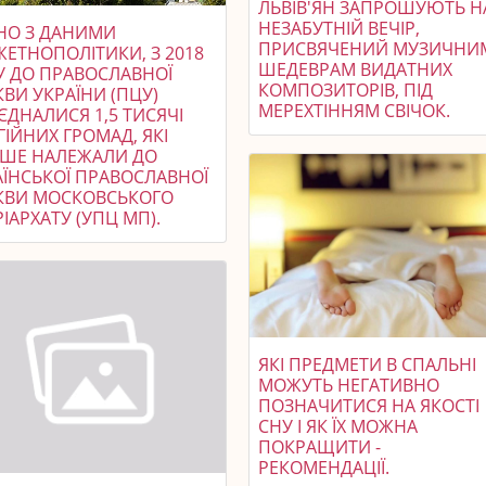
ЛЬВІВ'ЯН ЗАПРОШУЮТЬ Н
НЕЗАБУТНІЙ ВЕЧІР,
ДНО З ДАНИМИ
ПРИСВЯЧЕНИЙ МУЗИЧНИ
ЖЕТНОПОЛІТИКИ, З 2018
ШЕДЕВРАМ ВИДАТНИХ
У ДО ПРАВОСЛАВНОЇ
КОМПОЗИТОРІВ, ПІД
ВИ УКРАЇНИ (ПЦУ)
МЕРЕХТІННЯМ СВІЧОК.
ЄДНАЛИСЯ 1,5 ТИСЯЧІ
ГІЙНИХ ГРОМАД, ЯКІ
ІШЕ НАЛЕЖАЛИ ДО
АЇНСЬКОЇ ПРАВОСЛАВНОЇ
КВИ МОСКОВСЬКОГО
ІАРХАТУ (УПЦ МП).
ЯКІ ПРЕДМЕТИ В СПАЛЬНІ
МОЖУТЬ НЕГАТИВНО
ПОЗНАЧИТИСЯ НА ЯКОСТІ
СНУ І ЯК ЇХ МОЖНА
ПОКРАЩИТИ -
РЕКОМЕНДАЦІЇ.