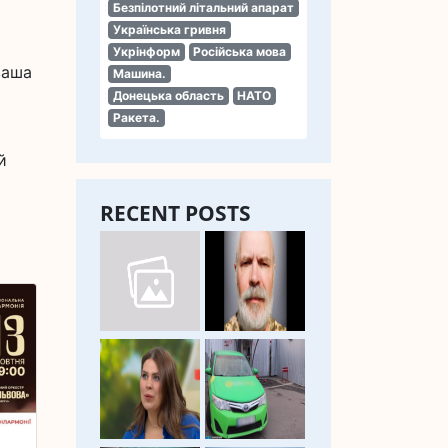
Безпілотний літальний апарат
Українська гривня
Укрінформ
Російська мова
ваша
Машина.
Донецька область
НАТО
Ракета.
й
RECENT POSTS