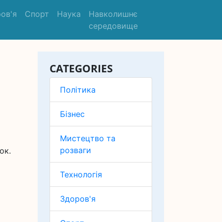
ов'я
Спорт
Наука
Навколишнє
середовище
CATEGORIES
Політика
Бізнес
Мистецтво та
розваги
ок.
Технологія
Здоров'я