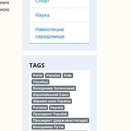
Спорт
чних
мною
Наука
Навколишнє
середовище
TAGS
Росія
Україна
Київ
Українці
Володимир Зеленський
Європейський Союз
Збройні сили України
Росіяни
Європа
Президент України
Президент (державна посада)
Володимир Путін