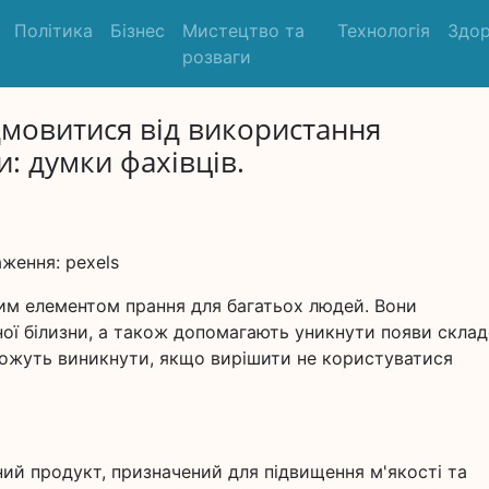
Політика
Бізнес
Мистецтво та
Технологія
Здор
розваги
дмовитися від використання
: думки фахівців.
ження: pexels
им елементом прання для багатьох людей. Вони
ної білизни, а також допомагають уникнути появи склад
можуть виникнути, якщо вирішити не користуватися
ий продукт, призначений для підвищення м'якості та