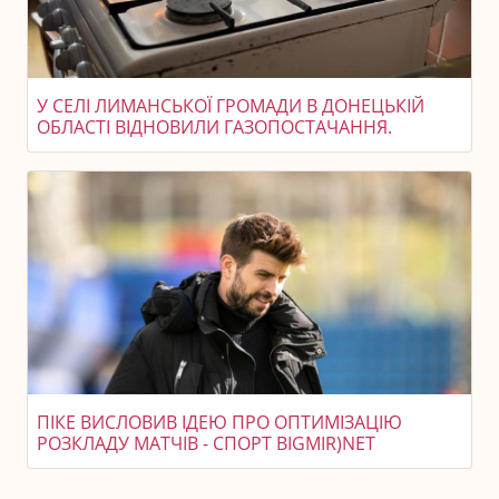
У СЕЛІ ЛИМАНСЬКОЇ ГРОМАДИ В ДОНЕЦЬКІЙ
ОБЛАСТІ ВІДНОВИЛИ ГАЗОПОСТАЧАННЯ.
ПІКЕ ВИСЛОВИВ ІДЕЮ ПРО ОПТИМІЗАЦІЮ
РОЗКЛАДУ МАТЧІВ - СПОРТ BIGMIR)NET