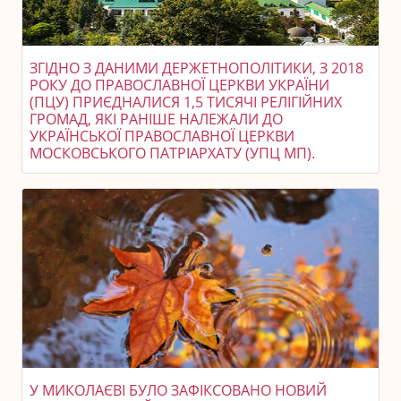
ЗГІДНО З ДАНИМИ ДЕРЖЕТНОПОЛІТИКИ, З 2018
РОКУ ДО ПРАВОСЛАВНОЇ ЦЕРКВИ УКРАЇНИ
(ПЦУ) ПРИЄДНАЛИСЯ 1,5 ТИСЯЧІ РЕЛІГІЙНИХ
ГРОМАД, ЯКІ РАНІШЕ НАЛЕЖАЛИ ДО
УКРАЇНСЬКОЇ ПРАВОСЛАВНОЇ ЦЕРКВИ
МОСКОВСЬКОГО ПАТРІАРХАТУ (УПЦ МП).
У МИКОЛАЄВІ БУЛО ЗАФІКСОВАНО НОВИЙ