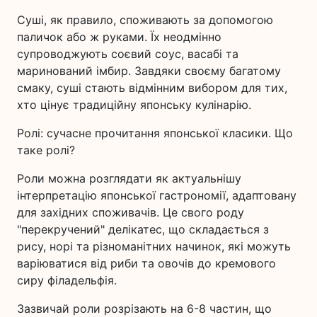
Суші, як правило, споживають за допомогою
паличок або ж руками. Їх неодмінно
супроводжують соєвий соус, васабі та
маринований імбир. Завдяки своєму багатому
смаку, суші стають відмінним вибором для тих,
хто цінує традиційну японську кулінарію.
Ролі: сучасне прочитання японської класики. Що
таке ролі?
Роли можна розглядати як актуальнішу
інтерпретацію японської гастрономії, адаптовану
для західних споживачів. Це свого роду
"перекручений" делікатес, що складається з
рису, норі та різноманітних начинок, які можуть
варіюватися від риби та овочів до кремового
сиру філадельфія.
Зазвичай роли розрізають на 6-8 частин, що