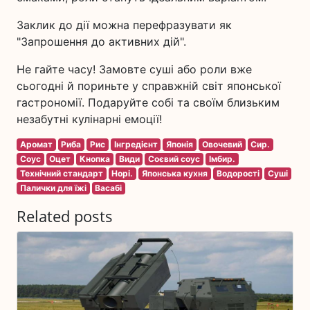
Заклик до дії можна перефразувати як
"Запрошення до активних дій".
Не гайте часу! Замовте суші або роли вже
сьогодні й пориньте у справжній світ японської
гастрономії. Подаруйте собі та своїм близьким
незабутні кулінарні емоції!
Аромат
Риба
Рис
Інгредієнт
Японія
Овочевий
Сир.
Соус
Оцет
Кнопка
Види
Соєвий соус
Імбир.
Технічний стандарт
Норі.
Японська кухня
Водорості
Суші
Палички для їжі
Васабі
Related posts