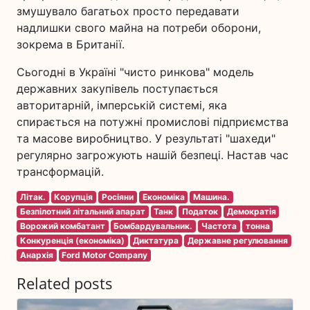
змушувало багатьох просто передавати
надлишки свого майна на потреби оборони,
зокрема в Британії.
Сьогодні в Україні "чисто ринкова" модель
державних закупівель поступається
авторитарній, імперській системі, яка
спирається на потужні промислові підприємства
та масове виробництво. У результаті "шахеди"
регулярно загрожують нашій безпеці. Настав час
трансформацій.
Літак.
Корупція
Росіяни
Економіка
Машина.
Безпілотний літальний апарат
Танк
Податок
Демократія
Ворожий комбатант
Бомбардувальник.
Частота
тонна
Конкуренція (економіка)
Диктатура
Державне регулювання
Анархія
Ford Motor Company
Related posts