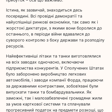
прибуток – ось що важливо.
Істина, як зазвичай, знаходиться десь
посередині. Всі провідні демократії та
найуспішніші ринкові економіки, так само як і
жорстокі диктатури, з якими вони боролися до
останнього, в періоди війни вдавалися до
суворого контролю з боку держави та розподілу
ресурсів.
Найефективніші літаки та танки виготовлялися
на всіх заводах одночасно, включаючи
підприємства конкурентів. У Сполучених Штатах
було заборонено виробництво легкових
автомобілів, і заводи компанії Форда, працюючи
за державними контрактами, зобов’язані були
випускати танки та бомбардувальники. Як
заможні, так і малозабезпечені громадяни жили
за умов карткової системи та сплачували
прогресивний податок на предмети розкоші, що