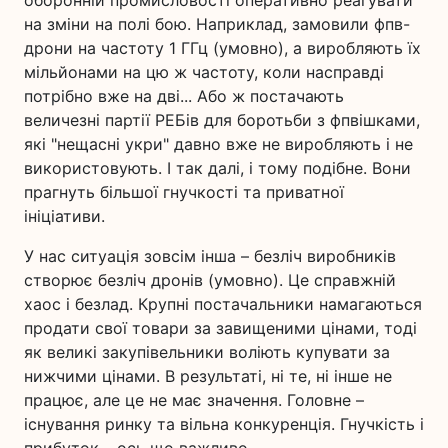
оборонній промисловості оперативно реагувати
на зміни на полі бою. Наприклад, замовили фпв-
дрони на частоту 1 ГГц (умовно), а виробляють їх
мільйонами на цю ж частоту, коли насправді
потрібно вже на дві... Або ж постачають
величезні партії РЕБів для боротьби з фпвішками,
які "нещасні укри" давно вже не виробляють і не
використовують. І так далі, і тому подібне. Вони
прагнуть більшої гнучкості та приватної
ініціативи.
У нас ситуація зовсім інша – безліч виробників
створює безліч дронів (умовно). Це справжній
хаос і безлад. Крупні постачальники намагаються
продати свої товари за завищеними цінами, тоді
як великі закупівельники воліють купувати за
нижчими цінами. В результаті, ні те, ні інше не
працює, але це не має значення. Головне –
існування ринку та вільна конкуренція. Гнучкість і