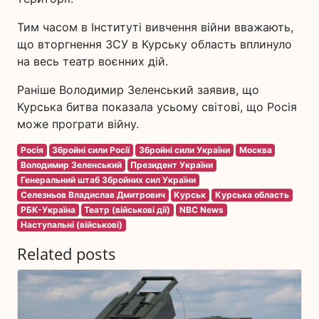
Тим часом в Інституті вивчення війни вважають,
що вторгнення ЗСУ в Курську область вплинуло
на весь театр воєнних дій.
Раніше Володимир Зеленський заявив, що
Курська битва показала усьому світові, що Росія
може програти війну.
Росія
Збройні сили Росії
Збройні сили України
Москва
Володимир Зеленський
Президент України
Генеральний штаб Збройних сил України
Селезньов Владислав Дмитрович
Курськ
Курська область
РБК-Україна
Театр (військові дії)
NBC News
Наступальні (військові)
Related posts