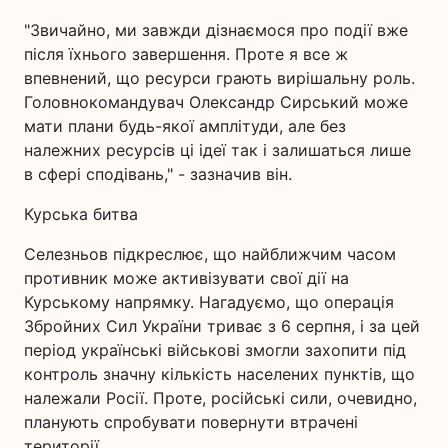
"Звичайно, ми завжди дізнаємося про події вже
після їхнього завершення. Проте я все ж
впевнений, що ресурси грають вирішальну роль.
Головнокомандувач Олександр Сирський може
мати плани будь-якої амплітуди, але без
належних ресурсів ці ідеї так і залишаться лише
в сфері сподівань," - зазначив він.
Курська битва
Селезньов підкреслює, що найближчим часом
противник може активізувати свої дії на
Курському напрямку. Нагадуємо, що операція
Збройних Сил України триває з 6 серпня, і за цей
період українські військові змогли захопити під
контроль значну кількість населених пунктів, що
належали Росії. Проте, російські сили, очевидно,
планують спробувати повернути втрачені
території.