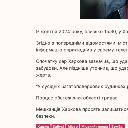
9 жовтня 2024 року, близько 15:30, у Х
Згідно з попередніми відомостями, міс
інформацію оприлюднив у своєму телег
Спочатку сер Харкова зазначив, що уда
забудови. Але піздніше уточнив, що уда
жертв.
"У сусідніх багатоповерхових будинках р
Процес обстеження області триває.
Мешканців Харкова просять залишатися
безпеки.
Харків
Вибух!
Місто
Міський голова
Бомба.