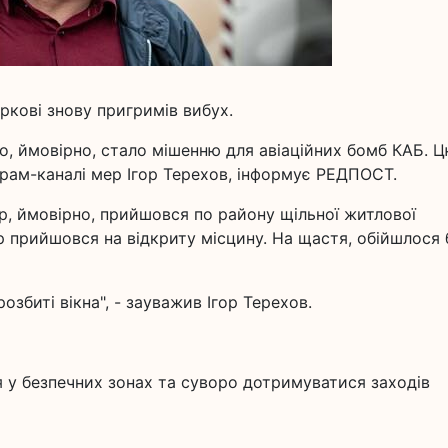
аркові знову пригримів вибух.
то, ймовірно, стало мішенню для авіаційних бомб КАБ. 
рам-каналі мер Ігор Терехов, інформує РЕДПОСТ.
р, ймовірно, прийшовся по району щільної житлової
р прийшовся на відкриту місцину. На щастя, обійшлося 
озбиті вікна", - зауважив Ігор Терехов.
 у безпечних зонах та суворо дотримуватися заходів