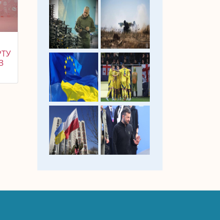
РТУ
З