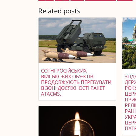
Related posts
СОТНІ РОСІЙСЬКИХ
ВІЙСЬКОВИХ ОБ'ЄКТІВ
ЗГІ
ПРОДОВЖУЮТЬ ПЕРЕБУВАТИ
ДЕР
В ЗОНІ ДОСЯЖНОСТІ РАКЕТ
РОК
ATACMS.
ЦЕРК
ПРИ
РЕЛІ
РАН
УКР
ЦЕР
ПАТР