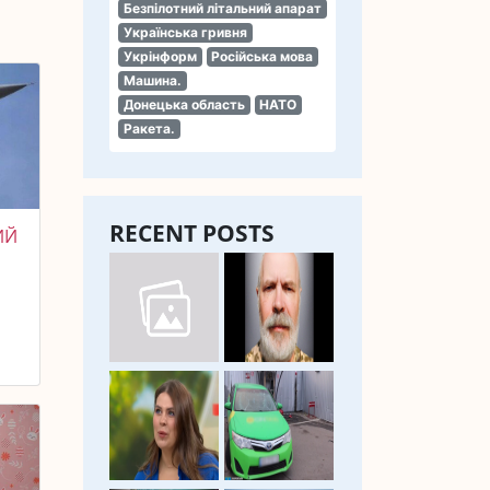
Безпілотний літальний апарат
Українська гривня
Укрінформ
Російська мова
Машина.
Донецька область
НАТО
Ракета.
RECENT POSTS
ИЙ