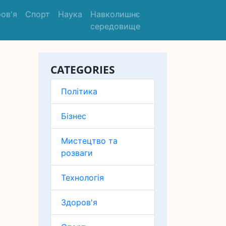
ов'я
Спорт
Наука
Навколишнє
середовище
CATEGORIES
Політика
Бізнес
Мистецтво та
розваги
Технологія
Здоров'я