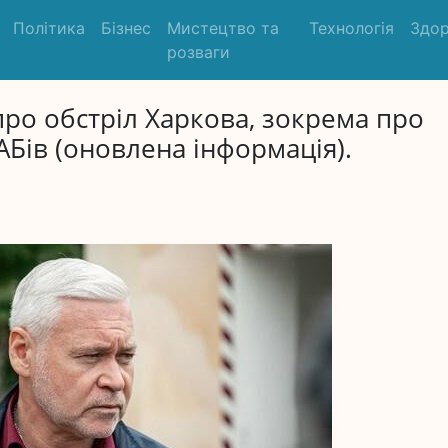
Політика
Бізнес
Мистецтво та
Технологія
Здор
розваги
про обстріл Харкова, зокрема про
АБів (оновлена інформація).