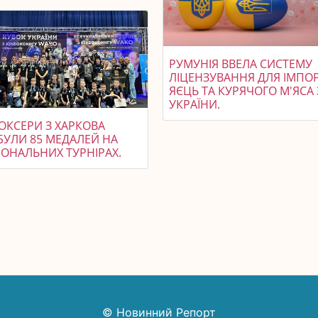
РУМУНІЯ ВВЕЛА СИСТЕМУ
ЛІЦЕНЗУВАННЯ ДЛЯ ІМПО
ЯЄЦЬ ТА КУРЯЧОГО М'ЯСА 
УКРАЇНИ.
ОКСЕРИ З ХАРКОВА
БУЛИ 85 МЕДАЛЕЙ НА
ІОНАЛЬНИХ ТУРНІРАХ.
© Новинний Репорт