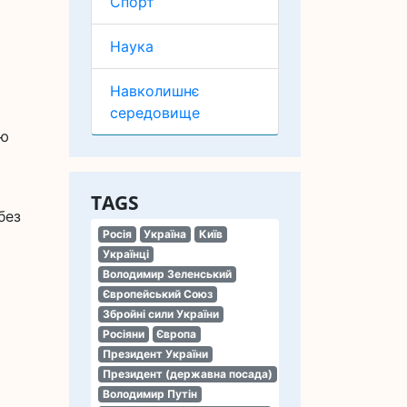
Спорт
Наука
Навколишнє
середовище
Цю
TAGS
без
Росія
Україна
Київ
Українці
Володимир Зеленський
Європейський Союз
Збройні сили України
Росіяни
Європа
Президент України
Президент (державна посада)
Володимир Путін