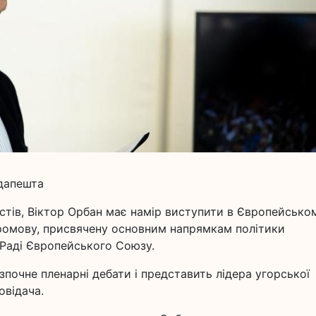
удапешта
стів, Віктор Орбан має намір виступити в Європейсько
промову, присвячену основним напрямкам політики
 Раді Європейського Союзу.
почне пленарні дебати і представить лідера угорської
овідача.