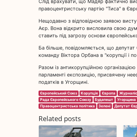
Слід врахувати, що Мадяр фактично ви
правоцентристську партію "Тиса" в Євро
Нещодавно з відповідною заявою виступ
Аєр. Вона відкрито висловила свою дум
ставить під загрозу основи європейської
Ба більше, повідомляється, що депутат
команду Віктора Орбана в "корупції і по
Разом із антикорупційною організацією T
парламенті експозицію, присвячену не
податків в Угорщині.
Європейський Союз
Корупція
Європа
Журналі
Рада Європейського Союзу
Будапешт
Угорщина
Правоцентристська політика
Зелені
Депутат Єв
Related posts