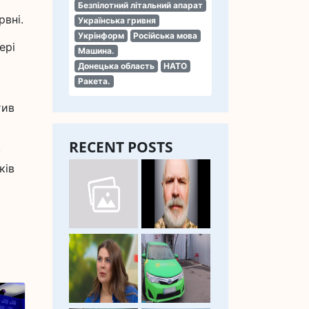
Безпілотний літальний апарат
рвні.
Українська гривня
Укрінформ
Російська мова
ері
Машина.
Донецька область
НАТО
Ракета.
тив
RECENT POSTS
у
ків