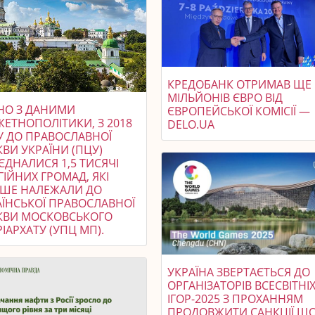
КРЕДОБАНК ОТРИМАВ ЩЕ 
МІЛЬЙОНІВ ЄВРО ВІД
ДНО З ДАНИМИ
ЄВРОПЕЙСЬКОЇ КОМІСІЇ —
ЖЕТНОПОЛІТИКИ, З 2018
DELO.UA
У ДО ПРАВОСЛАВНОЇ
ВИ УКРАЇНИ (ПЦУ)
ЄДНАЛИСЯ 1,5 ТИСЯЧІ
ГІЙНИХ ГРОМАД, ЯКІ
ІШЕ НАЛЕЖАЛИ ДО
АЇНСЬКОЇ ПРАВОСЛАВНОЇ
КВИ МОСКОВСЬКОГО
ІАРХАТУ (УПЦ МП).
УКРАЇНА ЗВЕРТАЄТЬСЯ ДО
ОРГАНІЗАТОРІВ ВСЕСВІТНІ
ІГОР-2025 З ПРОХАННЯМ
ПРОДОВЖИТИ САНКЦІЇ Щ