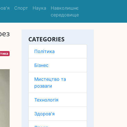
ов'я
Спорт
Наука
Навколишнє
середовище
рез
CATEGORIES
Політика
ітика
Бізнес
Мистецтво та
розваги
Технологія
Здоров'я