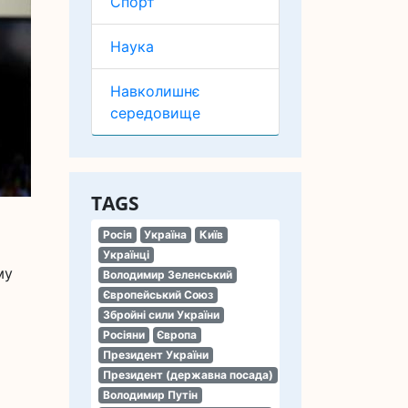
Спорт
Наука
Навколишнє
середовище
TAGS
Росія
Україна
Київ
Українці
му
Володимир Зеленський
Європейський Союз
Збройні сили України
Росіяни
Європа
Президент України
Президент (державна посада)
Володимир Путін