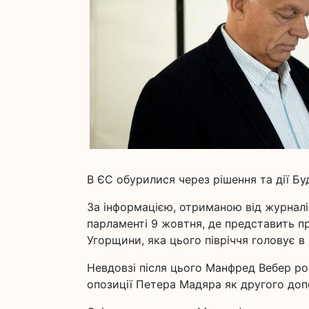
В ЄС обурилися через рішення та дії Б
За інформацією, отриманою від журналі
парламенті 9 жовтня, де представить 
Угорщини, яка цього півріччя головує в
Невдовзі після цього Манфред Вебер роз
опозиції Петера Мадяра як другого доп