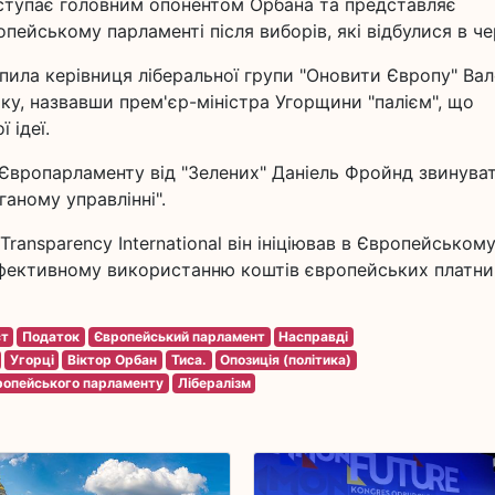
ступає головним опонентом Орбана та представляє
пейському парламенті після виборів, які відбулися в че
ила керівниця ліберальної групи "Оновити Європу" Вал
ку, назвавши прем'єр-міністра Угорщини "палієм", що
 ідеї.
 Європарламенту від "Зелених" Даніель Фройнд звинува
ганому управлінні".
ransparency International він ініціював в Європейськом
ефективному використанню коштів європейських платни
ст
Податок
Європейський парламент
Насправді
Угорці
Віктор Орбан
Тиса.
Опозиція (політика)
ропейського парламенту
Лібералізм