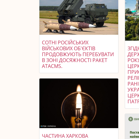
СОТНІ РОСІЙСЬКИХ
ВІЙСЬКОВИХ ОБ'ЄКТІВ
ЗГІ
ПРОДОВЖУЮТЬ ПЕРЕБУВАТИ
ДЕР
В ЗОНІ ДОСЯЖНОСТІ РАКЕТ
РОК
ATACMS.
ЦЕРК
ПРИ
РЕЛІ
РАН
УКР
ЦЕР
ПАТР
ЧАСТИНА ХАРКОВА