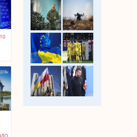
10
Х
ОДО