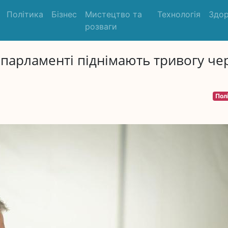
Політика
Бізнес
Мистецтво та
Технологія
Здор
розваги
парламенті піднімають тривогу че
Пол