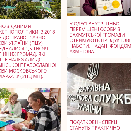
У ОДЕСІ ВНУТРІШНЬО
ДНО З ДАНИМИ
ПЕРЕМІЩЕНІ ОСОБИ З
ЖЕТНОПОЛІТИКИ, З 2018
БАХМУТСЬКОЇ ГРОМАДИ
У ДО ПРАВОСЛАВНОЇ
ОТРИМУЮТЬ ПРОДУКТОВІ
ВИ УКРАЇНИ (ПЦУ)
НАБОРИ, НАДАНІ ФОНДО
ЄДНАЛИСЯ 1,5 ТИСЯЧІ
АХМЕТОВА.
ГІЙНИХ ГРОМАД, ЯКІ
ІШЕ НАЛЕЖАЛИ ДО
АЇНСЬКОЇ ПРАВОСЛАВНОЇ
КВИ МОСКОВСЬКОГО
ІАРХАТУ (УПЦ МП).
ПОДАТКОВІ ІНСПЕКЦІЇ
СТАНУТЬ ПРАКТИЧНО