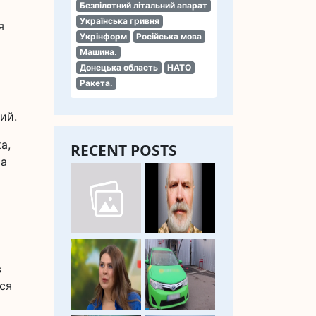
Безпілотний літальний апарат
Українська гривня
я
Укрінформ
Російська мова
Машина.
Донецька область
НАТО
Ракета.
ий.
а,
RECENT POSTS
 а
в
вся