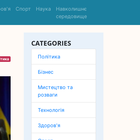
ов'я
Спорт
Наука
Навколишнє
середовище
CATEGORIES
Політика
ітика
Бізнес
Мистецтво та
розваги
Технологія
Здоров'я