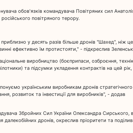
онувача обов'язків командувача Повітряних сил Анатолі
російського повітряного терору.
 приблизно у десять разів більше дронів "Шахед", ніж це
инні ефективно їм протистояти," - підкреслив Зеленськ
аціональне виробництво (боєприпаси, озброєння, технік
ілотники) та підсумки укладення контрактів на цей рік,
ропонуємо українським виробникам дронів стратегічного
ння, розвиток та інвестиції для виробників", - додав
ндувача Збройних Сил України Олександра Сирського, 
я далекобійних дронів, окреслив пріоритети та поділи