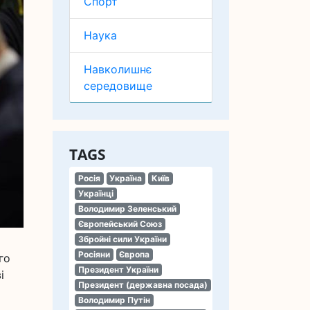
Спорт
Наука
Навколишнє
середовище
TAGS
Росія
Україна
Київ
Українці
Володимир Зеленський
Європейський Союз
Збройні сили України
Росіяни
Європа
го
Президент України
і
Президент (державна посада)
Володимир Путін