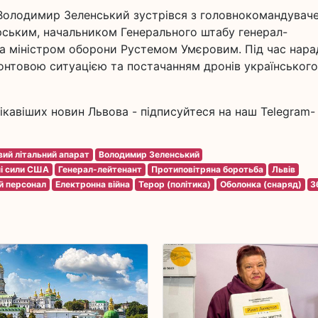
Володимир Зеленський зустрівся з головнокомандувач
ським, начальником Генерального штабу генерал-
а міністром оборони Рустемом Умєровим. Під час нара
ронтовою ситуацією та постачанням дронів українського
ікавіших новин Львова - підписуйтеся на наш Telegram-
вий літальний апарат
Володимир Зеленський
ні сили США
Генерал-лейтенант
Протиповітряна боротьба
Львів
й персонал
Електронна війна
Терор (політика)
Оболонка (снаряд)
З