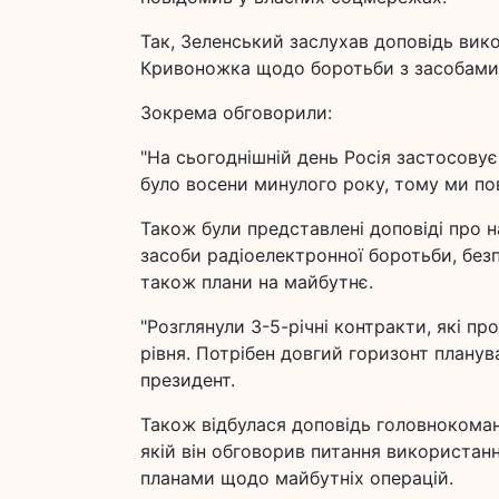
Так, Зеленський заслухав доповідь вик
Кривоножка щодо боротьби з засобами 
Зокрема обговорили:
"На сьогоднішній день Росія застосовує
було восени минулого року, тому ми пов
Також були представлені доповіді про н
засоби радіоелектронної боротьби, безп
також плани на майбутнє.
"Розглянули 3-5-річні контракти, які п
рівня. Потрібен довгий горизонт планува
президент.
Також відбулася доповідь головнокома
якій він обговорив питання використанн
планами щодо майбутніх операцій.