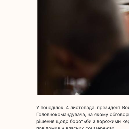
У понеділок, 4 листопада, президент В
Головнокомандувача, на якому обговор
рішення щодо боротьби з ворожими кер
повідомив у власних соцмережах.