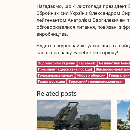
Нагадаємо, що 4 листопада президент 
Збройних сил України Олександром Сир
лейтенантом Анатолієм Баргилевичем т
обговорювалися питання, пов’язані з ф
виробництва.
Будьте в курсі найактуальніших та найц
канал і на нашу Facebook-сторінку!
Збройні сили України
Facebook
Безпілотний бойо
Президент (державна посада)
Військово-повітря
Головнокомандувач
Міністр оборони
Генеральни
Глава держави
Верховний головнокомандувач
Related posts