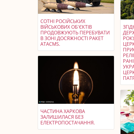
СОТНІ РОСІЙСЬКИХ
ВІЙСЬКОВИХ ОБ'ЄКТІВ
ЗГІ
ПРОДОВЖУЮТЬ ПЕРЕБУВАТИ
ДЕР
В ЗОНІ ДОСЯЖНОСТІ РАКЕТ
РОК
ATACMS.
ЦЕРК
ПРИ
РЕЛІ
РАН
УКР
ЦЕР
ПАТР
ЧАСТИНА ХАРКОВА
ЗАЛИШИЛАСЯ БЕЗ
ЕЛЕКТРОПОСТАЧАННЯ.