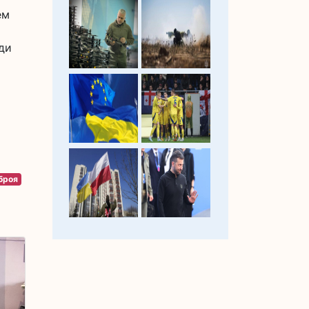
ем
ди
броя