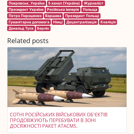
Покровськ, Україна
5 канал (Україна)
Журналіст
Президент України
Російська імперія
Польща
Петро Порошенко
Варшава
Президент Польщі
Гуманітарна допомога
Німці
Децентралізація
Коаліція
Дональд Туск
Берлін
Related posts
СОТНІ РОСІЙСЬКИХ ВІЙСЬКОВИХ ОБ'ЄКТІВ
ПРОДОВЖУЮТЬ ПЕРЕБУВАТИ В ЗОНІ
ДОСЯЖНОСТІ РАКЕТ ATACMS.