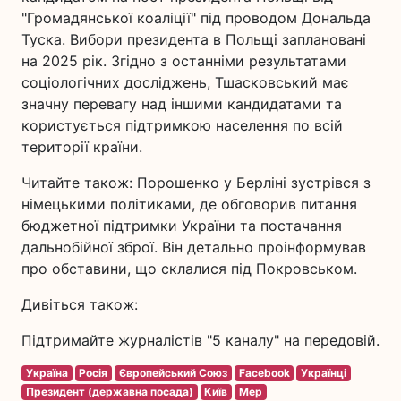
"Громадянської коаліції" під проводом Дональда
Туска. Вибори президента в Польщі заплановані
на 2025 рік. Згідно з останніми результатами
соціологічних досліджень, Тшасковський має
значну перевагу над іншими кандидатами та
користується підтримкою населення по всій
території країни.
Читайте також: Порошенко у Берліні зустрівся з
німецькими політиками, де обговорив питання
бюджетної підтримки України та постачання
дальнобійної зброї. Він детально проінформував
про обставини, що склалися під Покровськом.
Дивіться також:
Підтримайте журналістів "5 каналу" на передовій.
Україна
Росія
Європейський Союз
Facebook
Українці
Президент (державна посада)
Київ
Мер