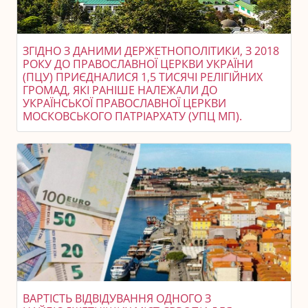
ЗГІДНО З ДАНИМИ ДЕРЖЕТНОПОЛІТИКИ, З 2018
РОКУ ДО ПРАВОСЛАВНОЇ ЦЕРКВИ УКРАЇНИ
(ПЦУ) ПРИЄДНАЛИСЯ 1,5 ТИСЯЧІ РЕЛІГІЙНИХ
ГРОМАД, ЯКІ РАНІШЕ НАЛЕЖАЛИ ДО
УКРАЇНСЬКОЇ ПРАВОСЛАВНОЇ ЦЕРКВИ
МОСКОВСЬКОГО ПАТРІАРХАТУ (УПЦ МП).
ВАРТІСТЬ ВІДВІДУВАННЯ ОДНОГО З