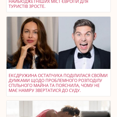
НАЙБЮДЖЕТНІШИХ МІСТ ЄВРОПИ ДЛЯ
ТУРИСТІВ ЗРОСТЕ.
ЕКСДРУЖИНА ОСТАПЧУКА ПОДІЛИЛАСЯ СВОЇМИ
ДУМКАМИ ЩОДО ПРОБЛЕМНОГО РОЗПОДІЛУ
СПІЛЬНОГО МАЙНА ТА ПОЯСНИЛА, ЧОМУ НЕ
МАЄ НАМІРУ ЗВЕРТАТИСЯ ДО СУДУ.