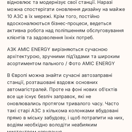
відновлює та модернізує свої станції. Наразі
можна спостерігати оновлення дизайну на майже
10 АЗС в їх мережі. Крім того, постійно
вдосконалюються бізнес-процеси, ведеться
активна робота над поліпшенням обслуговування
клієнтів та задоволення їхніх потреб.
АЗК AMIC ENERGY вирізняються сучасною
архітектурою, зручними під’їздами та широким
асортиментом пального / Фото AMIC ENERGY
В Європі можна знайти сучасні автозаправні
станції, розташовані вздовж основних
автомагістралей. Проте на фоні нових об'єктів
все ще існує безліч заправок, які не
оновлювались протягом тривалого часу. Часто
такі старі АЗС з кількома колонками вбудовані
прямо в міську забудову, і щоб потрапити на них,
водіям необхідно володіти неабияким
мистецтвом керування.