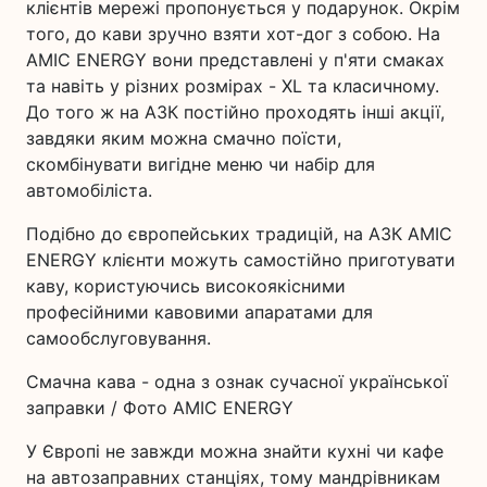
клієнтів мережі пропонується у подарунок. Окрім
того, до кави зручно взяти хот-дог з собою. На
AMIC ENERGY вони представлені у п'яти смаках
та навіть у різних розмірах - XL та класичному.
До того ж на АЗК постійно проходять інші акції,
завдяки яким можна смачно поїсти,
скомбінувати вигідне меню чи набір для
автомобіліста.
Подібно до європейських традицій, на АЗК AMIC
ENERGY клієнти можуть самостійно приготувати
каву, користуючись високоякісними
професійними кавовими апаратами для
самообслуговування.
Смачна кава - одна з ознак сучасної української
заправки / Фото AMIC ENERGY
У Європі не завжди можна знайти кухні чи кафе
на автозаправних станціях, тому мандрівникам