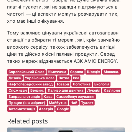
платні туалети, які не завжди підтримуються в
чистоті — ці аспекти можуть розчарувати тих,
хто має інші очікування.
Тому важливо цінувати українські автозаправні
станції та обирати ті мережі, які, крім звичайно
високого сервісу, також забезпечують вигідні
ціни та дійсно якісні паливні продукти. Серед
таких мереж відзначається АЗК AMIC ENERGY.
Європейський Союз
Німеччина
Європа
Швеція
Машина.
Дизайн
Українська мова
Литва
Їжа
Нафтопереробний завод
Товари
Логістика
Екологія
Споживач
Бензин.
Паливо для двигуна
Лукойл
Кав'ярня
Заправна станція
Кава
Самообслуговування
Процес (інжиніринг)
Майбутнє
Чай
Туалет
Автоматизація
Австрія
Google
Related posts