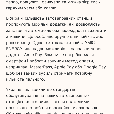
тепло, працюють санвузли та можна зігрітись
гарячим чаєм або кавою.
В Україні більшість автозаправних станцій
пропонують мобільні додатки, які дозволяють
заправити автомобіль без необхідності виходити
з машини. Це особливо зручно в нічний час або
рано вранці. Однією з таких станцій є AMIC
ENERGY, яка надає можливість заправки через
додаток Amic Pay. Вам лише потрібно мати
смартфон і вибрати зручний метод оплати,
наприклад, MasterPass, Apple Pay або Google Pay,
щоб без зайвих зусиль отримати потрібну
кількість пального.
Українці, які звикли до стандартів
обслуговування на наших автозаправних
станціях, часто виявляються враженими
організацією роботи європейських заправок.
Обмежений вибір товарів, не дуже смачна кава,