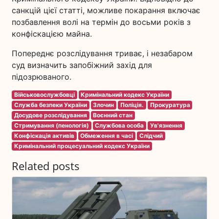
санкцій цієї статті, можливе покарання включає
позбавлення волі на термін до восьми років з
конфіскацією майна.
Попереднє розслідування триває, і незабаром
суд визначить запобіжний захід для
підозрюваного.
Військовослужбовці
Кримінальний кодекс України
Служба безпеки України
Злочин
Поліція.
Прокуратура
Досудове розслідування
Воєнний стан
Стримування (пенологія)
Службова особа
Ув'язнення
Конфіскація активів
Обмеження в часі
Слідчий
Кримінальний процесуальний кодекс України
Related posts