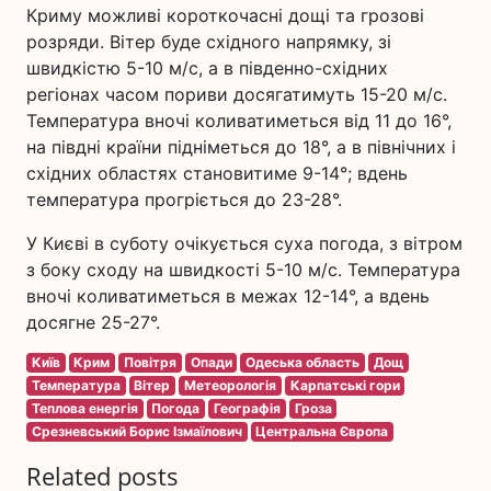
Криму можливі короткочасні дощі та грозові
розряди. Вітер буде східного напрямку, зі
швидкістю 5-10 м/с, а в південно-східних
регіонах часом пориви досягатимуть 15-20 м/с.
Температура вночі коливатиметься від 11 до 16°,
на півдні країни підніметься до 18°, а в північних і
східних областях становитиме 9-14°; вдень
температура прогріється до 23-28°.
У Києві в суботу очікується суха погода, з вітром
з боку сходу на швидкості 5-10 м/с. Температура
вночі коливатиметься в межах 12-14°, а вдень
досягне 25-27°.
Київ
Крим
Повітря
Опади
Одеська область
Дощ
Температура
Вітер
Метеорологія
Карпатські гори
Теплова енергія
Погода
Географія
Гроза
Срезневський Борис Ізмаїлович
Центральна Європа
Related posts