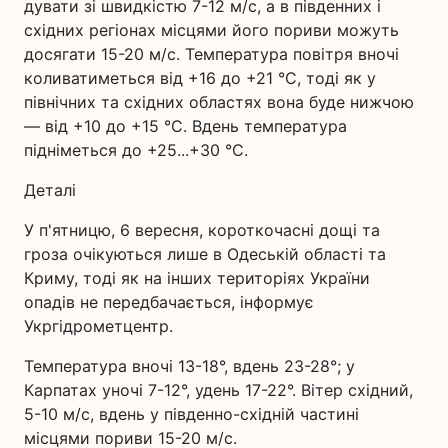
дувати зі швидкістю 7-12 м/с, а в південних і
східних регіонах місцями його пориви можуть
досягати 15-20 м/с. Температура повітря вночі
коливатиметься від +16 до +21 °С, тоді як у
північних та східних областях вона буде нижчою
— від +10 до +15 °С. Вдень температура
підніметься до +25...+30 °С.
Деталі
У п'ятницю, 6 вересня, короткочасні дощі та
гроза очікуються лише в Одеській області та
Криму, тоді як на інших територіях України
опадів не передбачається, інформує
Укргідрометцентр.
Температура вночі 13-18°, вдень 23-28°; у
Карпатах уночі 7-12°, удень 17-22°. Вітер східний,
5-10 м/с, вдень у південно-східній частині
місцями пориви 15-20 м/с.