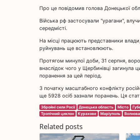
Про це повідомив голова Донецької обл
Війська рф застосували "урагани", влу
середмісті.
На місці працюють представники влади, 
руйнувань ще встановлюють.
Протягом минулої доби, 31 серпня, воро
внаслідок чого у Щербинівці загинула ц
поранення за цей період.
З початку масштабного конфлікту росій
ще 5928 осіб зазнали поранень. Ця стат
Збройні сили Росії
Донецька область
Місто
Губ
Тропічний циклон
Курахове
Маріуполь
Волнова
Related posts