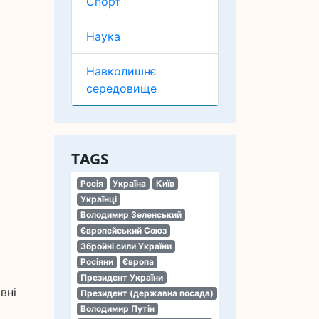
Спорт
Наука
Навколишнє
середовище
TAGS
Росія
Україна
Київ
Українці
Володимир Зеленський
Європейський Союз
Збройні сили України
Росіяни
Європа
Президент України
вні
Президент (державна посада)
Володимир Путін