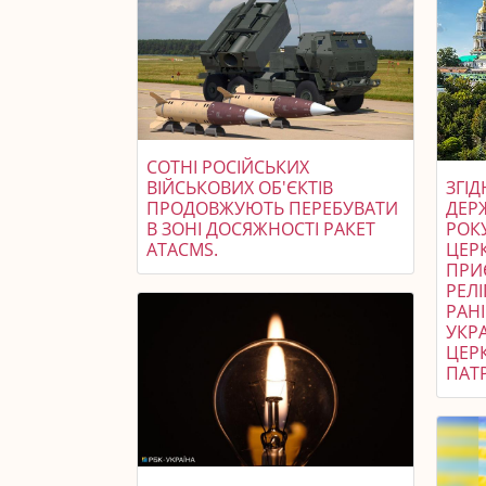
СОТНІ РОСІЙСЬКИХ
ВІЙСЬКОВИХ ОБ'ЄКТІВ
ЗГІ
ПРОДОВЖУЮТЬ ПЕРЕБУВАТИ
ДЕР
В ЗОНІ ДОСЯЖНОСТІ РАКЕТ
РОК
ATACMS.
ЦЕРК
ПРИ
РЕЛІ
РАН
УКР
ЦЕР
ПАТР