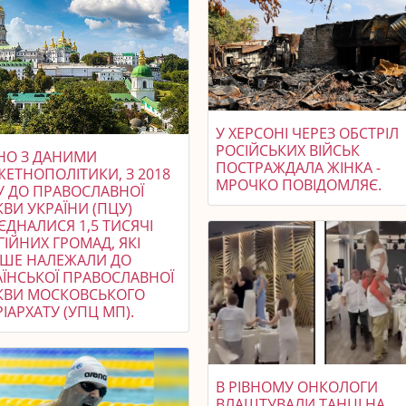
У ХЕРСОНІ ЧЕРЕЗ ОБСТРІЛ
РОСІЙСЬКИХ ВІЙСЬК
ДНО З ДАНИМИ
ПОСТРАЖДАЛА ЖІНКА -
ЖЕТНОПОЛІТИКИ, З 2018
МРОЧКО ПОВІДОМЛЯЄ.
У ДО ПРАВОСЛАВНОЇ
ВИ УКРАЇНИ (ПЦУ)
ЄДНАЛИСЯ 1,5 ТИСЯЧІ
ГІЙНИХ ГРОМАД, ЯКІ
ІШЕ НАЛЕЖАЛИ ДО
АЇНСЬКОЇ ПРАВОСЛАВНОЇ
КВИ МОСКОВСЬКОГО
ІАРХАТУ (УПЦ МП).
В РІВНОМУ ОНКОЛОГИ
ВЛАШТУВАЛИ ТАНЦІ НА