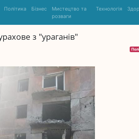
Політика
Бізнес
Мистецтво та
Технологія
Здор
розваги
рахове з "ураганів"
Пол