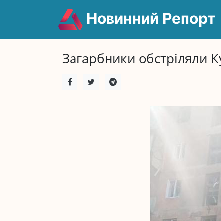
Новинний Репорт
Загарбники обстріляли Ку