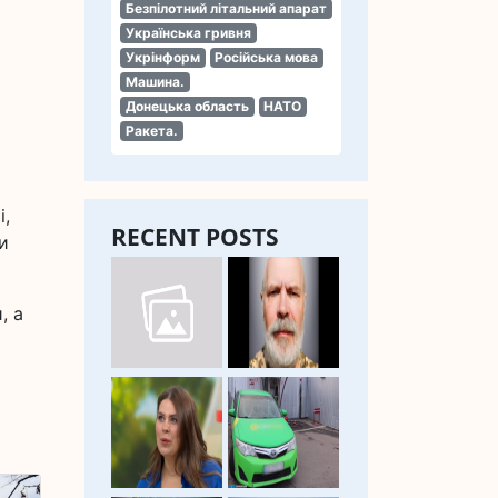
Безпілотний літальний апарат
Українська гривня
Укрінформ
Російська мова
Машина.
Донецька область
НАТО
Ракета.
і,
RECENT POSTS
и
, а