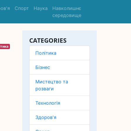
ов'я
Спорт
Наука
Навколишнє
середовище
CATEGORIES
ітика
Політика
Бізнес
Мистецтво та
розваги
Технологія
Здоров'я