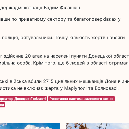
держадміністрації Вадим Філашкін.
чивши по приватному сектору та багатоповерхівках у
поліція, рятувальники. Точну кількість жертв і обсяги
г здійснив 20 атак на населені пункти Донецької област
ивільна особа. Крім того, ще 6 людей в області отримал
ські війська вбили 2715 цивільних мешканців Донеччини
истика не включає жертв у Маріуполі та Волновасі.
ернатор Донецької області
Реактивна система залпового вогню
ха