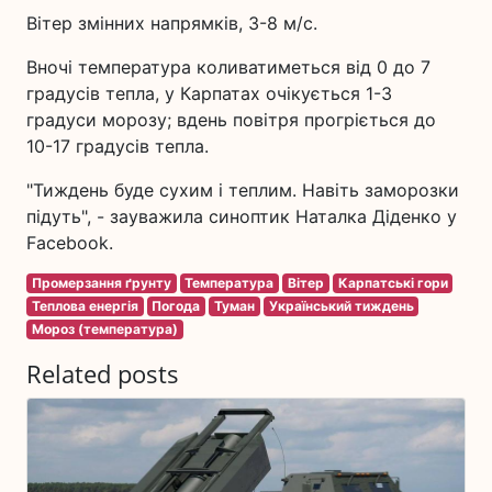
Вітер змінних напрямків, 3-8 м/с.
Вночі температура коливатиметься від 0 до 7
градусів тепла, у Карпатах очікується 1-3
градуси морозу; вдень повітря прогріється до
10-17 градусів тепла.
"Тиждень буде сухим і теплим. Навіть заморозки
підуть", - зауважила синоптик Наталка Діденко у
Facebook.
Промерзання ґрунту
Температура
Вітер
Карпатські гори
Теплова енергія
Погода
Туман
Український тиждень
Мороз (температура)
Related posts