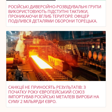
РОСІЙСЬКІ ДИВЕРСІЙНО-РОЗВІДУВАЛЬНІ ГРУПИ
ВИКОРИСТОВУЮТЬ ПІДСТУПНІ ТАКТИКИ,
ПРОНИКАЮЧИ ВГЛИБ ТЕРИТОРІЇ: ОФІЦЕР
ПОДІЛИВСЯ ДЕТАЛЯМИ ОБОРОНИ ТОРЕЦЬКА.
САНКЦІЇ НЕ ПРИНОСЯТЬ РЕЗУЛЬТАТІВ: З
ПОЧАТКУ РОКУ ЄВРОПЕЙСЬКИЙ СОЮЗ
ІМПОРТУВАВ РОСІЙСЬКІ МЕТАЛЕВІ ВИРОБИ НА
СУМУ 2 МІЛЬЯРДИ ЄВРО.