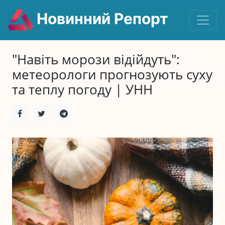
Новинний Репорт
"Навіть морози відійдуть":
метеорологи прогнозують суху
та теплу погоду | УНН