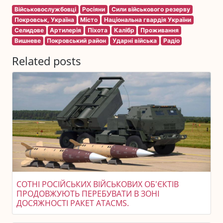
Військовослужбовці
Росіяни
Сили військового резерву
Покровськ, Україна
Місто
Національна гвардія України
Селидове
Артилерія
Піхота
Калібр
Проживання
Вишневе
Покровський район
Ударні війська
Радіо
Related posts
СОТНІ РОСІЙСЬКИХ ВІЙСЬКОВИХ ОБ'ЄКТІВ
ПРОДОВЖУЮТЬ ПЕРЕБУВАТИ В ЗОНІ
ДОСЯЖНОСТІ РАКЕТ ATACMS.