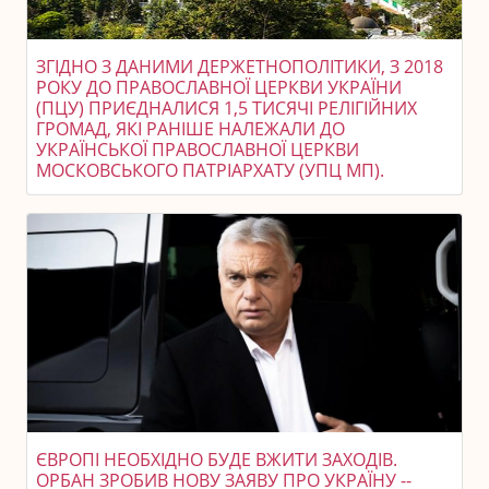
ЗГІДНО З ДАНИМИ ДЕРЖЕТНОПОЛІТИКИ, З 2018
РОКУ ДО ПРАВОСЛАВНОЇ ЦЕРКВИ УКРАЇНИ
(ПЦУ) ПРИЄДНАЛИСЯ 1,5 ТИСЯЧІ РЕЛІГІЙНИХ
ГРОМАД, ЯКІ РАНІШЕ НАЛЕЖАЛИ ДО
УКРАЇНСЬКОЇ ПРАВОСЛАВНОЇ ЦЕРКВИ
МОСКОВСЬКОГО ПАТРІАРХАТУ (УПЦ МП).
ЄВРОПІ НЕОБХІДНО БУДЕ ВЖИТИ ЗАХОДІВ.
ОРБАН ЗРОБИВ НОВУ ЗАЯВУ ПРО УКРАЇНУ --