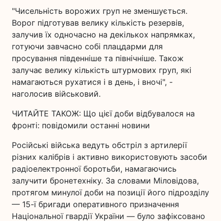
"Чисельність ворожих груп не зменшується.
Ворог підготував велику кількість резервів,
залучив їх одночасно на декількох напрямках,
готуючи завчасно собі плацдарми для
просування південніше та північніше. Також
залучає велику кількість штурмових груп, які
намагаються рухатися і в день, і вночі", -
наголосив військовий.
ЧИТАЙТЕ ТАКОЖ: Що цієї доби відбувалося на
фронті: повідомили останні новини
Російські війська ведуть обстріл з артилерії
різних калібрів і активно використовують засоби
радіоелектронної боротьби, намагаючись
залучити бронетехніку. За словами Міловідова,
протягом минулої доби на позиції його підрозділу
— 15-ї бригади оперативного призначення
Національної гвардії України — було зафіксовано