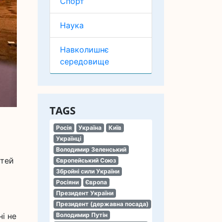
Спорт
Наука
Навколишнє
середовище
TAGS
Росія
Україна
Київ
Українці
Володимир Зеленський
атей
Європейський Союз
Збройні сили України
Росіяни
Європа
Президент України
Президент (державна посада)
і не
Володимир Путін