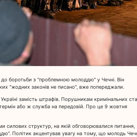
 до боротьби з "проблемною молоддю" у Чечні. Він
ких "жодних законів не писано", вже попереджали.
в Україні замість штрафів. Порушникам кримінальних ст
термін або ж служба на передовій. Про це 9 жовтня
ами силових структур, на якій обговорювалися питання,
дю". Політик акцентував увагу на тому, що молодь Чечн