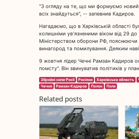
"З огляду на те, що ми формуємо новий 
всіх знайдуться", -- запевнив Кадиров.
Нагадаємо, що в Харківській області бул
колишніми ув'язненими віком від 29 до 4
Міністерством оборони РФ, пояснюючи с
винагород та помилування. Деяким навіт
9 жовтня лідер Чечні Рамзан Кадиров о
помсту". Він звинуватив політиків у плану
Збройні сили Росії
Росіяни
Харківська область
Чечня
Рамзан Кадиров
Полон
Полк
Related posts