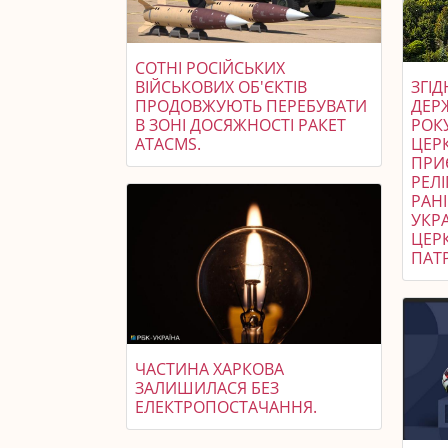
СОТНІ РОСІЙСЬКИХ
ВІЙСЬКОВИХ ОБ'ЄКТІВ
ЗГІ
ПРОДОВЖУЮТЬ ПЕРЕБУВАТИ
ДЕР
В ЗОНІ ДОСЯЖНОСТІ РАКЕТ
РОК
ATACMS.
ЦЕРК
ПРИ
РЕЛІ
РАН
УКР
ЦЕР
ПАТР
ЧАСТИНА ХАРКОВА
ЗАЛИШИЛАСЯ БЕЗ
ЕЛЕКТРОПОСТАЧАННЯ.