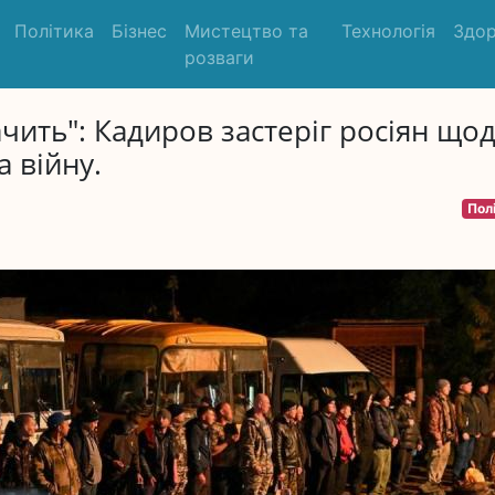
Політика
Бізнес
Мистецтво та
Технологія
Здор
розваги
чить": Кадиров застеріг росіян що
 війну.
Пол