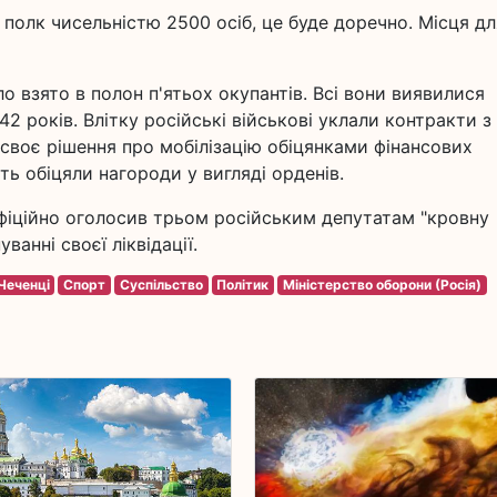
полк чисельністю 2500 осіб, це буде доречно. Місця дл
о взято в полон п'ятьох окупантів. Всі вони виявилися
2 років. Влітку російські військові уклали контракти з
воє рішення про мобілізацію обіцянками фінансових
ь обіцяли нагороди у вигляді орденів.
фіційно оголосив трьом російським депутатам "кровну
ванні своєї ліквідації.
Чеченці
Спорт
Суспільство
Політик
Міністерство оборони (Росія)