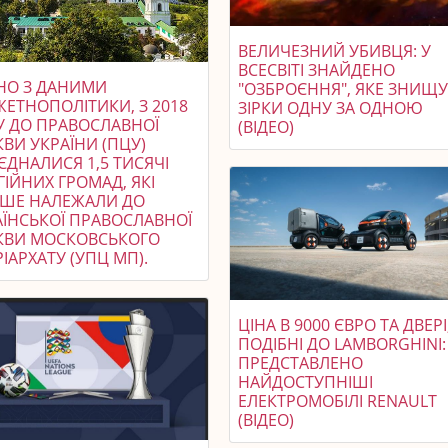
ВЕЛИЧЕЗНИЙ УБИВЦЯ: У
ВСЕСВІТІ ЗНАЙДЕНО
ДНО З ДАНИМИ
"ОЗБРОЄННЯ", ЯКЕ ЗНИЩ
ЖЕТНОПОЛІТИКИ, З 2018
ЗІРКИ ОДНУ ЗА ОДНОЮ
У ДО ПРАВОСЛАВНОЇ
(ВІДЕО)
ВИ УКРАЇНИ (ПЦУ)
ЄДНАЛИСЯ 1,5 ТИСЯЧІ
ГІЙНИХ ГРОМАД, ЯКІ
ІШЕ НАЛЕЖАЛИ ДО
АЇНСЬКОЇ ПРАВОСЛАВНОЇ
КВИ МОСКОВСЬКОГО
ІАРХАТУ (УПЦ МП).
ЦІНА В 9000 ЄВРО ТА ДВЕРІ
ПОДІБНІ ДО LAMBORGHINI:
ПРЕДСТАВЛЕНО
НАЙДОСТУПНІШІ
ЕЛЕКТРОМОБІЛІ RENAULT
(ВІДЕО)