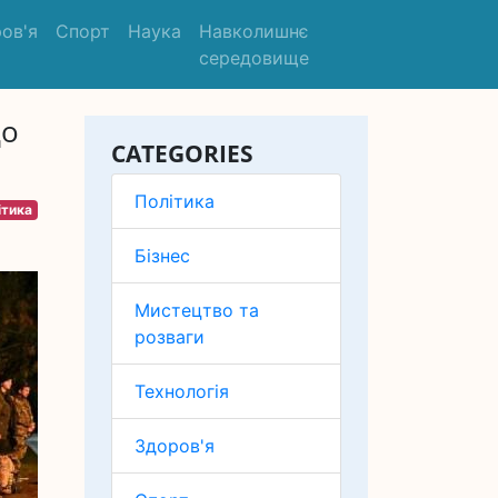
ов'я
Спорт
Наука
Навколишнє
середовище
до
CATEGORIES
Політика
ітика
Бізнес
Мистецтво та
розваги
Технологія
Здоров'я