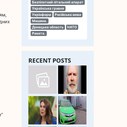
Безпілотний літальний апарат
Українська гривня
ям,
Укрінформ
Російська мова
одних
Машина.
Донецька область
НАТО
Ракета.
RECENT POSTS
е"