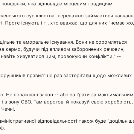
поведінки, яка відповідає місцевим традиціям.
еченського суспільства" переважно займається навчанн
. Проте існують і ті, хто вважає, що для них "немає ж
цільне та аморальне існування. Вони не соромляться
 за кермо, будучи під впливом заборонених речовин,
навіть хизуватися цим, провокуючи конфлікти," --
і порушників правил" не раз застерігали щодо можливих
ю. Не поважаєш закон -- або за ґрати за максимальним
 і в зону СВО. Там ворогові й показуй свою хоробрість,
 Чечні.
дміністративної відповідальності також буде "доцільніш
Ф.